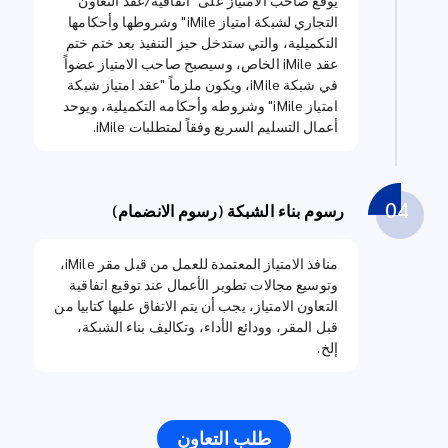
التجاري لشبكة امتياز iMile" وشروطها وأحكامها
التكميلية، والتي ستدخل حيز التنفيذ بعد ختم ختم
عقد iMile الخاص، وسيصبح صاحب الامتياز عضواً
في شبكة iMile، ويكون ملزماً "عقد امتياز شبكة
امتياز iMile" وشروطه وأحكامه التكميلية، ويوحد
أعمال التسليم السريع وفقاً لمتطلبات iMile.
04
رسوم بناء الشبكة (رسوم الانضمام)
منافذ الامتياز المعتمدة للعمل من قبل مقر iMile،
وتوسيع مجالات تطوير الأعمال عند توقيع اتفاقية
التعاون الامتياز، يجب أن يتم الاتفاق عليها كتابيا من
قبل المقر، وودائع الأداء، وتكاليف بناء الشبكة،
إلخ.
طلب التعاون