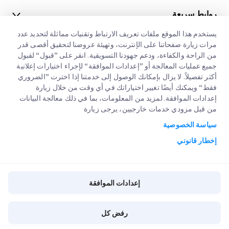
روابط سريعة
الشركات الكبرى
يستخدم هذا الموقع ملفات تعريف الارتباط وتقنيات مماثلة لتحديد عدد
مواقع مكاتبنا
مرات زيارة صفحاتنا على الإنترنت، وتهيئة عروضنا لتحقيق أقصى قدر
خدماتنا
من الراحة والكفاءة، ودعم جهودنا التسويقية. انقر على ”قبول“ لقبول
عنا
طلب عرض اسعار
جميع عمليات المعالجة أو ”إعدادات الموافقة“ لإجراء اختيارات إعلانية
أكثر تفصيلاً. لا يزال بإمكانك الوصول إلى خدمتنا إذا اخترت ”الضروري
الوظائف
تسجيل دخول العملاء
التخليص الجمركي السريع
فقط“ ويمكنك أيضًا تغيير اختياراتك في أي وقت من خلال زيارة
إعدادات الموافقة. لمزيد من المعلومات، بما في ذلك معالجة البيانات
مدونة
التسجيل
من قبل مزودي خدمات خارجيين، يرجى زيارة
تتبع طلبك
البيئة و المجتمع والحوكمة
سياسة الخصوصية
إخطار قانوني
شريك خدمة القناة
إخطار قانوني
شروط الإستخدام
سياسة الخصوصية
إعدادات الموافقة
إعدادات الموافقة
سياسة الكوكيز
رفض كل
Copyright @
2026
iMile Delivery Services LLC. All rights reserved.