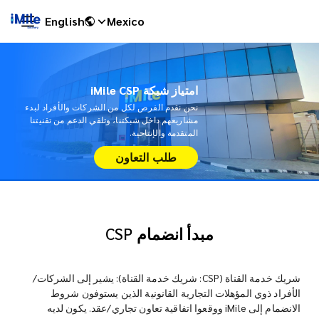
English
Mexico
امتياز شبكة iMile CSP
نحن نقدم الفرص لكل من الشركات والأفراد لبدء
مشاريعهم داخل شبكتنا، وتلقي الدعم من تقنيتنا
المتقدمة والإنتاجية.
طلب التعاون
مبدأ انضمام CSP
iMile Chat
شريك خدمة القناة (CSP: شريك خدمة القناة): يشير إلى الشركات/
الأفراد ذوي المؤهلات التجارية القانونية الذين يستوفون شروط
الانضمام إلى iMile ووقعوا اتفاقية تعاون تجاري/عقد. يكون لديه