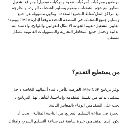
موظفين ومركبات (مركبات تغذية ومركبات توصيل) ومواقع تشغيل
تتطابق مع حجم الشحنات، وتقوم بتسليم الشحنات الواردة والخارجة
مع مراكز النقل/نقاط التجميع المحددة، وتكون مسؤولة عن جمع
وتسليم جميع الشحنات في المنطقة المحددة وفقاً لإدارة iMile اليومية/
معايير التشغيل/تقييم الجودة. الامتثال للقوانين واللوائح، والاستدامة
الذاتية وتحمل جميع المخاطر التجارية والمسؤوليات القانونية بشكل
مستقل.
من يستطيع التقدم؟
يوفر برنامج iMile CSP الفرصة للأفراد لبدء أعمالهم الخاصة داخل
شبكتنا، بدعم من تقنيتنا المتقدمة وإنتاجيتنا. للتأهل لهذا البرنامج ،
يجب على المتقدمين الوفاء بالمعايير التالية:
الخبرة في صناعة التسليم السريع: من الناحية المثالية ، يجب أن
يكون لدى المتقدمين خبرة سابقة في صناعة التسليم السريع وامتلاك