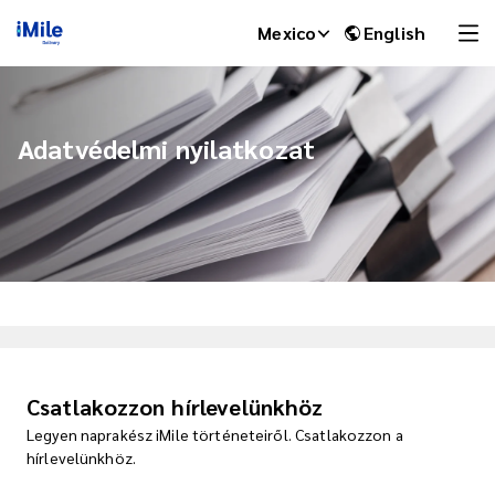
Mexico
English
Adatvédelmi nyilatkozat
iMile Chat
Csatlakozzon hírlevelünkhöz
Legyen naprakész iMile történeteiről. Csatlakozzon a
hírlevelünkhöz.