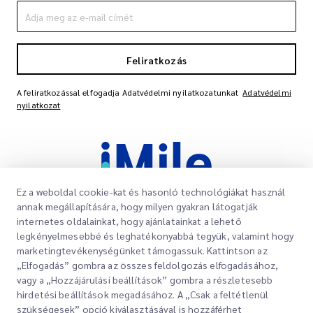
Feliratkozás
A feliratkozással elfogadja Adatvédelmi nyilatkozatunkat
Adatvédelmi
nyilatkozat
Ez a weboldal cookie-kat és hasonló technológiákat használ
annak megállapítására, hogy milyen gyakran látogatják
internetes oldalainkat, hogy ajánlatainkat a lehető
legkényelmesebbé és leghatékonyabbá tegyük, valamint hogy
Gyorslinkek
marketingtevékenységünket támogassuk. Kattintson az
Vállalati
„Elfogadás” gombra az összes feldolgozás elfogadásához,
Irodahelyek
vagy a „Hozzájárulási beállítások” gombra a részletesebb
Szolgáltatásaink
hirdetési beállítások megadásához. A „Csak a feltétlenül
Ajánlatkérés
Rólunk
szükségesek” opció kiválasztásával is hozzáférhet