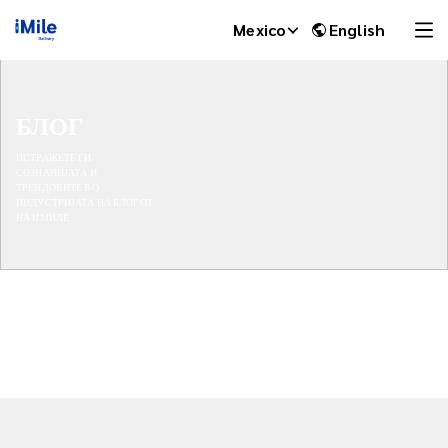
Mexico
English
БЛОГ
ИСТРАЖЕТЕ ГИ
СОЗНАНИЈАТА И
ТРЕНДОВИТЕ ВО
ИНДУСТРИЈАТА НА БЛОГОТ
НА ИМИЛЕ
iMile Chat