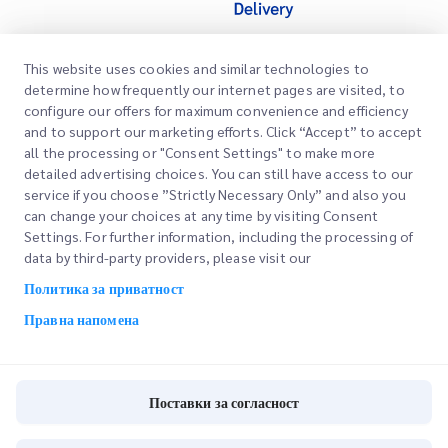
This website uses cookies and similar technologies to
Брзи линкови
determine how frequently our internet pages are visited, to
configure our offers for maximum convenience and efficiency
Корпоративно
Локации на канцеларии
and to support our marketing efforts. Click “Accept” to accept
Наши услуги
all the processing or "Consent Settings" to make more
Побарајте понуда
За нас
detailed advertising choices. You can still have access to our
service if you choose ”Strictly Necessary Only” and also you
Најава на клиент
Кариери
Експресно царинење
can change your choices at any time by visiting Consent
Settings. For further information, including the processing of
Регистрација
Блог
data by third-party providers, please visit our
Следете ја вашата нарачка
ESG
Политика за приватност
Правна напомена
Channel Service Partner
Правна напомена
Услови на користење
Политика за приватност
Поставки за согласност
Поставки за согласност