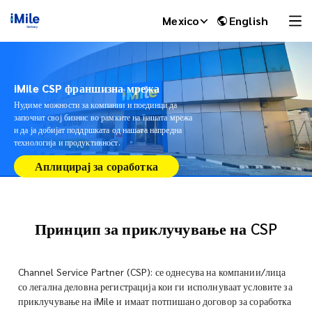
Mexico
English
iMile CSP франшизна мрежа
Нудиме можности за компании и поединци да
започнат свој бизнис во рамките на нашата мрежа
и да ја добијат поддршката од нашата напредна
технологија и продуктивност.
Аплицирај за соработка
Принцип за приклучување на CSP
iMile Chat
Channel Service Partner (CSP): се однесува на компании/лица
со легална деловна регистрација кои ги исполнуваат условите за
приклучување на iMile и имаат потпишано договор за соработка