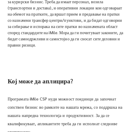
за курирски бизнис. Треба да имаат персонал, возила
(транспортни и достава), и оперативни локации кои одговараат
на обемот на пратките, да вршат прием и предавање на пратки
со назначени трансфер центри/пунктови, и да бидат одговорни
за собирање и испорака на сите пратки во назначената област
според стандардите на iMile. Мора да ги почитуваат законите, да
бидат самоодржливи и самостојно да ги сносат сите деловни и
правни ризици.
Кој може да аплицира?
Програмата iMile CSP нуди можност поединци да започнат
сопствен бизнис во рамките на нашата мрежа, со поддршка на
нашата напредна технологија и продуктивност. За да се
квалификуваат, апликантите треба да ги исполнат следниве
критериуми: