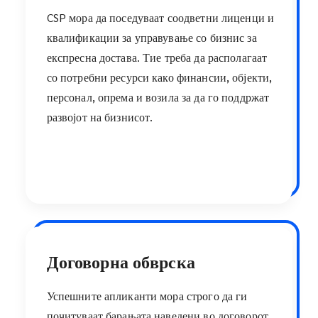
CSP мора да поседуваат соодветни лиценци и
квалификации за управување со бизнис за
експресна достава. Тие треба да располагаат
со потребни ресурси како финансии, објекти,
персонал, опрема и возила за да го поддржат
развојот на бизнисот.
Договорна обврска
Успешните апликанти мора строго да ги
почитуваат барањата наведени во договорот,