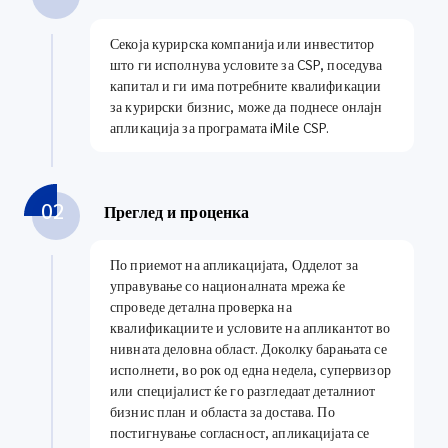
Секоја курирска компанија или инвеститор
што ги исполнува условите за CSP, поседува
капитал и ги има потребните квалификации
за курирски бизнис, може да поднесе онлајн
апликација за програмата iMile CSP.
02
Преглед и проценка
По приемот на апликацијата, Одделот за
управување со националната мрежа ќе
спроведе детална проверка на
квалификациите и условите на апликантот во
нивната деловна област. Доколку барањата се
исполнети, во рок од една недела, супервизор
или специјалист ќе го разгледаат деталниот
бизнис план и областа за достава. По
постигнување согласност, апликацијата се