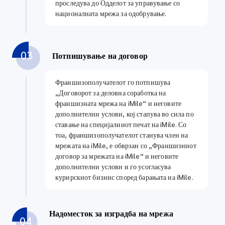
проследува до Одделот за управување со
националната мрежа за одобрување.
03
Потпишување на договор
Франшизополучателот го потпишува
„Договорот за деловна соработка на
франшизната мрежа на iMile“ и неговите
дополнителни услови, кој стапува во сила по
ставање на специјалниот печат на iMile. Со
тоа, франшизополучателот станува член на
мрежата на iMile, е обврзан со „Франшизниот
договор за мрежата на iMile“ и неговите
дополнителни услови и го усогласува
курирскиот бизнис според барањата на iMile.
Надоместок за изградба на мрежа
04