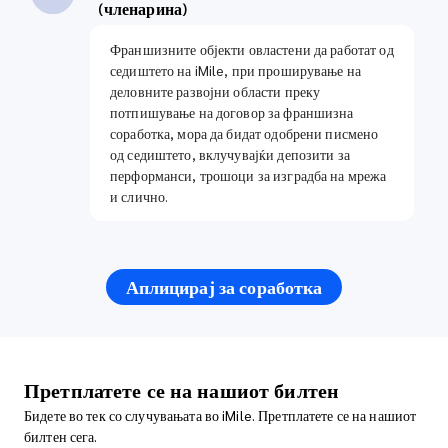
(членарина)
Франшизните објекти овластени да работат од
седиштето на iMile, при проширување на
деловните развојни области преку
потпишување на договор за франшизна
соработка, мора да бидат одобрени писмено
од седиштето, вклучувајќи депозити за
перформанси, трошоци за изградба на мрежа
и слично.
Аплицирај за соработка
Претплатете се на нашиот билтен
Бидете во тек со случувањата во iMile. Претплатете се на нашиот
билтен сега.