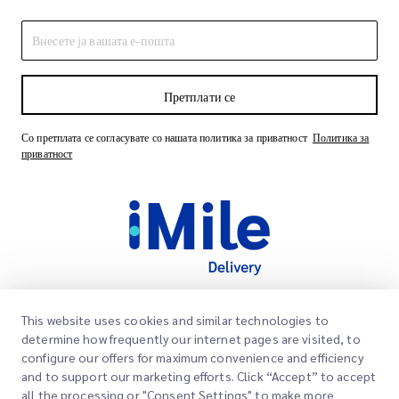
Претплати се
Со претплата се согласувате со нашата политика за приватност
Политика за
приватност
This website uses cookies and similar technologies to
Брзи линкови
determine how frequently our internet pages are visited, to
Корпоративно
configure our offers for maximum convenience and efficiency
Локации на канцеларии
and to support our marketing efforts. Click “Accept” to accept
Наши услуги
all the processing or "Consent Settings" to make more