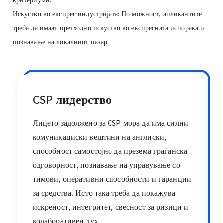
Искуство во експрес индустријата: По можност, апликантите
треба да имаат претходно искуство во експресната испорака и
познавање на локалниот пазар.
CSP лидерство
Лицето задолжено за CSP мора да има силни
комуникациски вештини на англиски,
способност самостојно да презема граѓанска
одговорност, познавање на управување со
тимови, оперативни способности и гаранции
за средства. Исто така треба да покажува
искреност, интегритет, свесност за ризици и
колаборативен дух.