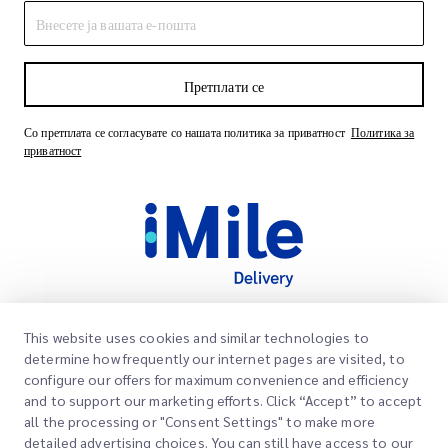
Претплати се
Со претплата се согласувате со нашата политика за приватност
Политика за
приватност
This website uses cookies and similar technologies to
Брзи линкови
determine how frequently our internet pages are visited, to
Корпоративно
configure our offers for maximum convenience and efficiency
Локации на канцеларии
and to support our marketing efforts. Click “Accept” to accept
Наши услуги
all the processing or "Consent Settings" to make more
Побарајте понуда
За нас
detailed advertising choices. You can still have access to our