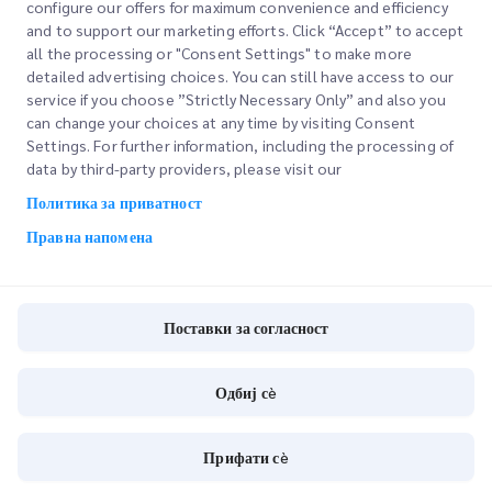
Истрага на филијалата
configure our offers for maximum convenience and efficiency
and to support our marketing efforts. Click “Accept” to accept
all the processing or "Consent Settings" to make more
detailed advertising choices. You can still have access to our
service if you choose ”Strictly Necessary Only” and also you
can change your choices at any time by visiting Consent
Settings. For further information, including the processing of
НАЦИОНАЛНИ ГРАНКИ
data by third-party providers, please visit our
Политика за приватност
Правна напомена
НАЈДИ ЛОКАЦИЈА
Поставки за согласност
Внесете поштенски код за да ги видите блиските продавници
Одбиј сè
Прифати сè