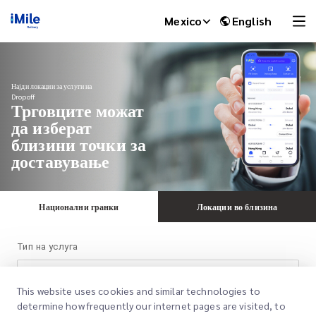
Mexico
English
Најди локации за услуги на
Dropoff
Трговците можат
да изберат
близини точки за
доставување
Национални гранки
Локации во близина
iMile Chat
Тип на услуга
Позитивни
This website uses cookies and similar technologies to
determine how frequently our internet pages are visited, to