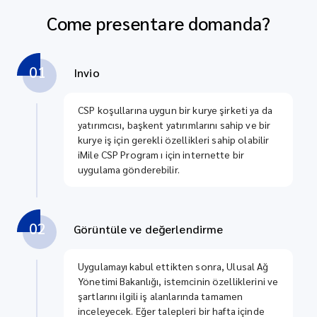
Come presentare domanda?
01
Invio
CSP koşullarına uygun bir kurye şirketi ya da
yatırımcısı, başkent yatırımlarını sahip ve bir
kurye iş için gerekli özellikleri sahip olabilir
iMile CSP Program ı için internette bir
uygulama gönderebilir.
02
Görüntüle ve değerlendirme
Uygulamayı kabul ettikten sonra, Ulusal Ağ
Yönetimi Bakanlığı, istemcinin özelliklerini ve
şartlarını ilgili iş alanlarında tamamen
inceleyecek. Eğer talepleri bir hafta içinde