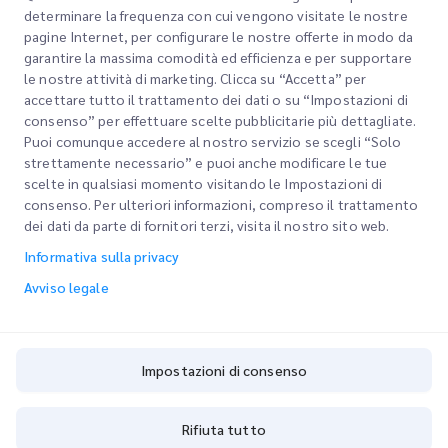
determinare la frequenza con cui vengono visitate le nostre
pagine Internet, per configurare le nostre offerte in modo da
Link rapidi
garantire la massima comodità ed efficienza e per supportare
Aziendale
le nostre attività di marketing. Clicca su “Accetta” per
Sedi degli uffici
accettare tutto il trattamento dei dati o su “Impostazioni di
I nostri servizi
consenso” per effettuare scelte pubblicitarie più dettagliate.
Richiedi un preventivo
Chi siamo
Puoi comunque accedere al nostro servizio se scegli “Solo
strettamente necessario” e puoi anche modificare le tue
Accesso clienti
Carriere
Express customs clearance
scelte in qualsiasi momento visitando le Impostazioni di
consenso. Per ulteriori informazioni, compreso il trattamento
Registrazione
BLOG
dei dati da parte di fornitori terzi, visita il nostro sito web.
Traccia il tuo ordine
ESG
Informativa sulla privacy
Avviso legale
Partner di servizi di canale
Avviso legale
Termini di utilizzo
Informativa sulla privacy
Impostazioni di consenso
Impostazioni di consenso
Cookie Policy
Rifiuta tutto