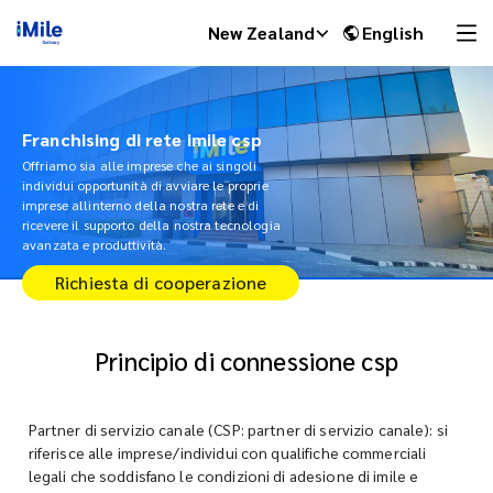
New Zealand
English
Franchising di rete imile csp
Offriamo sia alle imprese che ai singoli
individui opportunità di avviare le proprie
imprese allinterno della nostra rete e di
ricevere il supporto della nostra tecnologia
avanzata e produttività.
Richiesta di cooperazione
Principio di connessione csp
iMile Chat
Partner di servizio canale (CSP: partner di servizio canale): si
riferisce alle imprese/individui con qualifiche commerciali
legali che soddisfano le condizioni di adesione di imile e