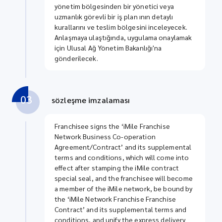
yönetim bölgesinden bir yönetici veya
uzmanlık görevli bir iş plan ının detaylı
kurallarını ve teslim bölgesini inceleyecek.
Anlaşmaya ulaştığında, uygulama onaylamak
için Ulusal Ağ Yönetim Bakanlığı'na
gönderilecek.
03
sözleşme imzalaması
Franchisee signs the ‘iMile Franchise
Network Business Co-operation
Agreement/Contract’ and its supplemental
terms and conditions, which will come into
effect after stamping the iMile contract
special seal, and the franchisee will become
a member of the iMile network, be bound by
the ‘iMile Network Franchise Franchise
Contract’ and its supplemental terms and
conditions, and unify the express delivery