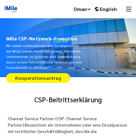
Oman
English
iMile CSP-Netzwerk-Franchise
Wir bieten Unternehmen und Einzelpersonen
die Möglichkeit, innerhalb unseres Netzwerks
Unternehmen zu gründen und Unterstützung
durch unsere fortschrittliche Technologie und
Produktivität zu erhalten.
Kooperationsantrag
CSP-Beitrittserklärung
iMile Chat
Channel Service Partner (CSP: Channel Service
Partner):Bezeichnet ein Unternehmen oder eine Einzelperson
mit rechtlicher Geschäftsfähigkeit, das/die die