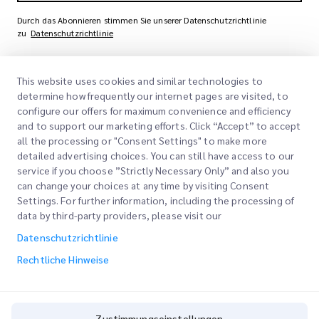
Durch das Abonnieren stimmen Sie unserer Datenschutzrichtlinie
zu
Datenschutzrichtlinie
This website uses cookies and similar technologies to
determine how frequently our internet pages are visited, to
configure our offers for maximum convenience and efficiency
and to support our marketing efforts. Click “Accept” to accept
all the processing or "Consent Settings" to make more
detailed advertising choices. You can still have access to our
Schnelllinks
service if you choose ”Strictly Necessary Only” and also you
can change your choices at any time by visiting Consent
Unternehmen
Settings. For further information, including the processing of
Bürostandorte
data by third-party providers, please visit our
Unsere Dienstleistungen
Angebot anfordern
Über uns
Datenschutzrichtlinie
Kundenlogin
Karriere
Schnellzollabfertigung
Rechtliche Hinweise
Registrieren
Blog
Bestellung verfolgen
ESG
Zustimmungseinstellungen