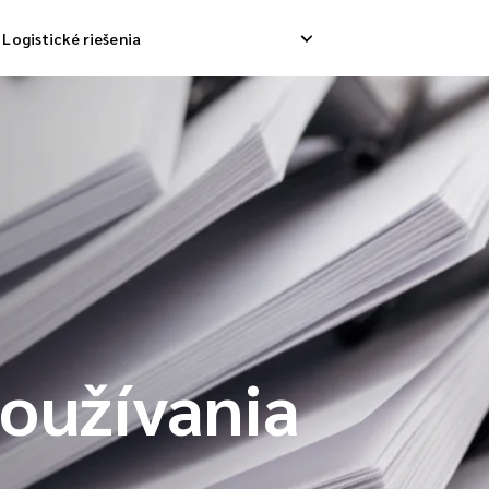
Logistické riešenia
ávka odpadov
Obrátené zdvihnutie
Služb
ávka nákladu
Riadenie návratu
Dodáv
solidačná loď
oužívania