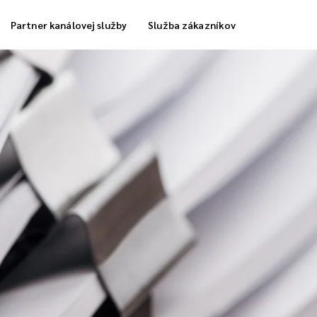
Partner kanálovej služby
Služba zákazníkov
a skladovania
Dodávka chladných kolónok
ka plnenia objednávky