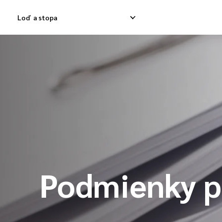
Loď a stopa
Domáca expresná dodávka
Medzinárodná dod
Dodávka domáceho odpadu
Medzinárodná dod
Dodávka domáceho tovaru
Medzinárodná kon
Podmienky p