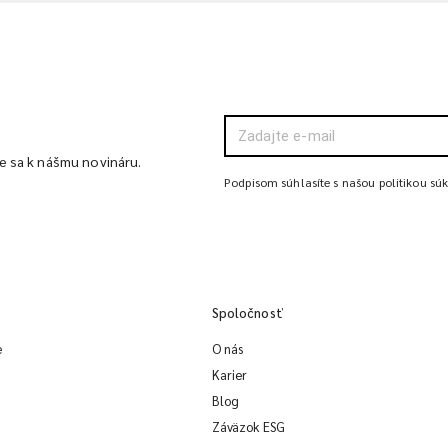
te sa k nášmu novináru.
Podpisom súhlasíte s našou politikou sú
Spoločnosť
e
O nás
Karier
Blog
Záväzok ESG