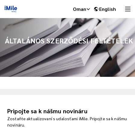
Oman
English
ÁLTALÁNOS SZERZŐDÉSI FELTÉTELEK
iMile Chat
Pripojte sa k nášmu novináru
Zostaňte aktualizovaní s udalosťami iMile. Pripojte sa k nášmu
novináru.