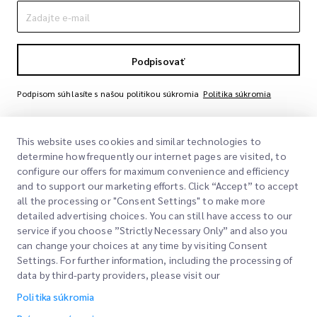
Podpisovať
Podpisom súhlasíte s našou politikou súkromia
Politika súkromia
This website uses cookies and similar technologies to
determine how frequently our internet pages are visited, to
configure our offers for maximum convenience and efficiency
and to support our marketing efforts. Click “Accept” to accept
all the processing or "Consent Settings" to make more
detailed advertising choices. You can still have access to our
Rýchle odkazy
service if you choose ”Strictly Necessary Only” and also you
can change your choices at any time by visiting Consent
Spoločnosť
Settings. For further information, including the processing of
Miesto kancelárie
data by third-party providers, please visit our
Naše služby
Žiadať citáciu
O nás
Politika súkromia