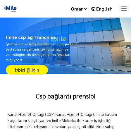
Oman
English
Imile csp ağ franchise
İşletmelere ve bireylere ağımızda girişimlerini
başlatma ve gelişmiş teknolojimizin ve
verimliliğimizin desteğini alma fırsatları
sunuyoruz.
İşbirliği için
Csp bağlantı prensibi
iMile Chat
Kanal Hizmet Ortağı (CSP: Kanal Hizmet Ortağı): imile katılım
koşullarını karşılayan ve imile Meksika ile kurier iş işbirliği
sözleşmesi/sözleşmesi imzalan yasal iş niteliklerine sahip