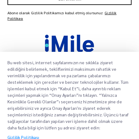
Abone olarak Gizlilik Politikamızı kabul etmiş olursunuz
Gizlilik
Politikası
Bu web sitesi, internet sayfalarımızın ne sıklıkla ziyaret
edildiğini belirlemek, tekliflerimizi maksimum rahatlık ve
verimlilik için yapılandırmak ve pazarlama çabalarımızı
Müşterilerimizin paketlerinin varış noktalarına
desteklemek için çerezler ve benzer teknolojiler kullanır. Tüm
zamanında ve güvenli bir şekilde ulaşmasını
işlemleri kabul etmek için “Kabul Et”i, daha ayrıntılı reklam
sağlamak, onlara güven ve gönül rahatlığı
seçimleri yapmak için “Onay Ayarları”nı tıklayın. “Yalnızca
sağlamak için güvenilir hizmetler sunmaya
Kesinlikle Gerekli Olanlar”ı seçerseniz hizmetimize yine de
kendimizi adadık.
erişebilirsiniz ve ayrıca Onay Ayarları'nı ziyaret ederek
seçimlerinizi istediğiniz zaman değiştirebilirsiniz. Üçüncü taraf
Kurumsal
sağlayıcılar tarafından yapılan veri işleme dahil olmak üzere
Ofis Yerleri
daha fazla bilgi için lütfen şu adresi ziyaret edin:
Teknoloji odaklı
Teklif Alın
Hakkımızda
Gizlilik Politikası