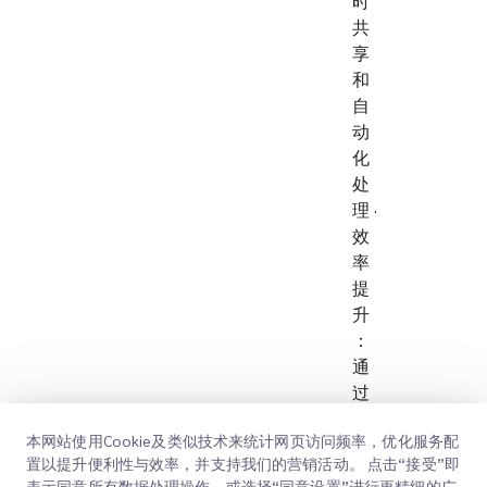
时
共
享
和
自
动
化
处
理 ·
效
率
提
升
：
通
过
创
本网站使用Cookie及类似技术来统计网页访问频率，优化服务配
新
置以提升便利性与效率，并支持我们的营销活动。 点击“接受”即
技
表示同意所有数据处理操作，或选择“同意设置”进行更精细的广