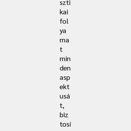
szti
kai
fol
ya
ma
t
min
den
asp
ekt
usá
t,
biz
tosí