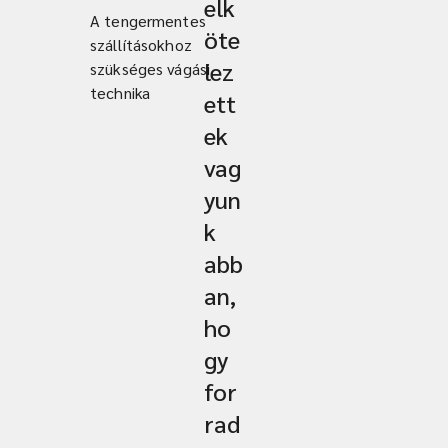
elk
A tengermentes
öte
szállításokhoz
lez
szükséges vágási
technika
ett
ek
vag
yun
k
abb
an,
ho
gy
for
rad