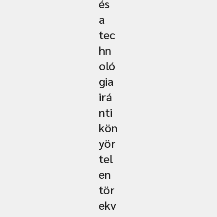
és
a
tec
hn
oló
gia
irá
nti
kön
yör
tel
en
tör
ekv