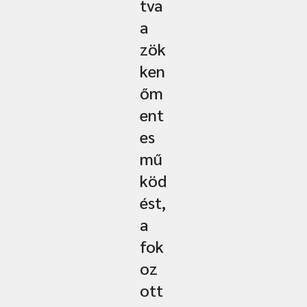
tva
a
zök
ken
őm
ent
es
mű
köd
ést,
a
fok
oz
ott