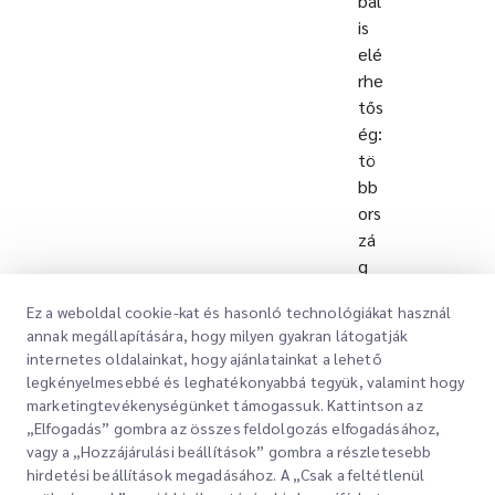
bál
is
elé
rhe
tős
ég:
tö
bb
ors
zá
g
és
Ez a weboldal cookie-kat és hasonló technológiákat használ
hel
annak megállapítására, hogy milyen gyakran látogatják
yi
internetes oldalainkat, hogy ajánlatainkat a lehető
hál
legkényelmesebbé és leghatékonyabbá tegyük, valamint hogy
óz
marketingtevékenységünket támogassuk. Kattintson az
at
„Elfogadás” gombra az összes feldolgozás elfogadásához,
kit
vagy a „Hozzájárulási beállítások” gombra a részletesebb
hirdetési beállítások megadásához. A „Csak a feltétlenül
erj