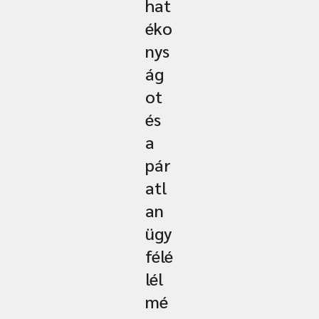
hat
éko
nys
ág
ot
és
a
pár
atl
an
ügy
félé
lél
mé