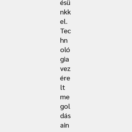
ésü
nkk
el.
Tec
hn
oló
gia
vez
ére
lt
me
gol
dás
ain