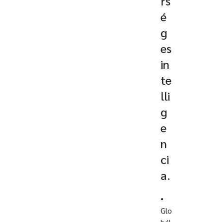
rs
é
g
es
in
te
lli
g
e
n
ci
a.
•
Glo