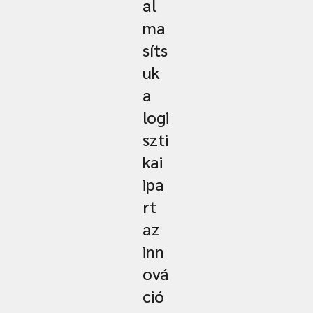
al
ma
síts
uk
a
logi
szti
kai
ipa
rt
az
inn
ová
ció