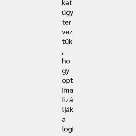
kat
úgy
ter
vez
tük
,
ho
gy
opt
ima
lizá
lják
a
logi