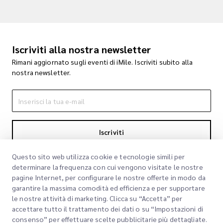
Iscriviti alla nostra newsletter
Rimani aggiornato sugli eventi di iMile. Iscriviti subito alla
nostra newsletter.
Iscriviti
Iscrivendoti accetti la nostra Informativa sulla privacy
Informativa sulla
Questo sito web utilizza cookie e tecnologie simili per
privacy
determinare la frequenza con cui vengono visitate le nostre
pagine Internet, per configurare le nostre offerte in modo da
garantire la massima comodità ed efficienza e per supportare
le nostre attività di marketing. Clicca su “Accetta” per
accettare tutto il trattamento dei dati o su “Impostazioni di
consenso” per effettuare scelte pubblicitarie più dettagliate.