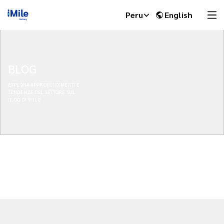
Peru
English
BLOG
ESPLORA APPROFONDIMENTI E
TENDENZE DEL SETTORE SUL
BLOG DI IMILE
iMile Chat