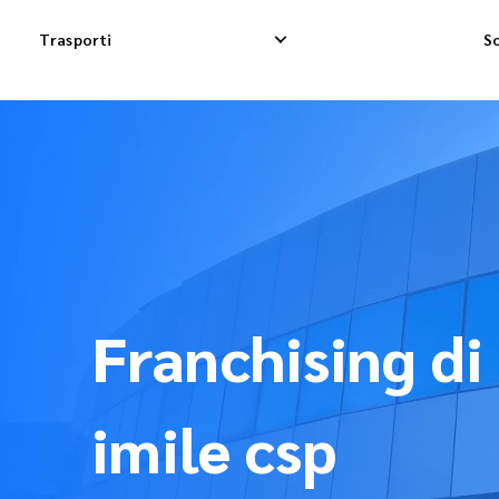
Trasporti
So
Consegna espressa nazionale
Consegna Dropshi
Consegna Dropship nazionale
Consegna merci i
Consegna merci nazionale
Spedizione di co
Franchising di
imile csp