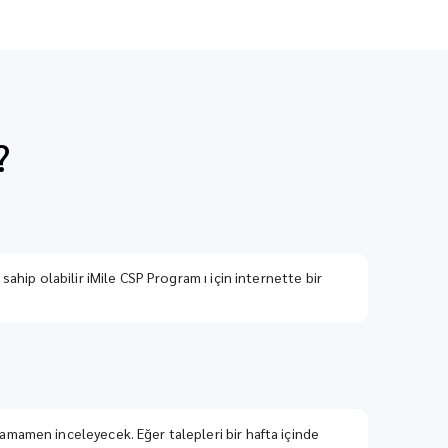
?
i sahip olabilir iMile CSP Program ı için internette bir
a tamamen inceleyecek. Eğer talepleri bir hafta içinde