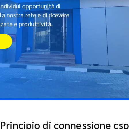
individui opportunità di
la nostra rete e di ricevere
zata e produttività.
Principio di connessione csp