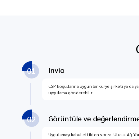
Invio
01
CSP koşullarına uygun bir kurye şirketi ya da yatı
uygulama gönderebilir.
Görüntüle ve değerlendirm
02
Uygulamayı kabul ettikten sonra, Ulusal Ağ Yönet