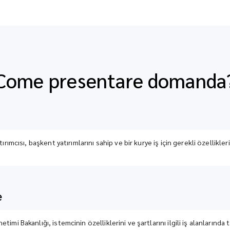
Come presentare domanda
rımcısı, başkent yatırımlarını sahip ve bir kurye iş için gerekli özellikler
e
imi Bakanlığı, istemcinin özelliklerini ve şartlarını ilgili iş alanlarınd