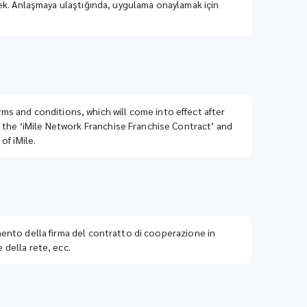
ecek. Anlaşmaya ulaştığında, uygulama onaylamak için
s and conditions, which will come into effect after
 the ‘iMile Network Franchise Franchise Contract’ and
of iMile.
omento della firma del contratto di cooperazione in
 della rete, ecc.