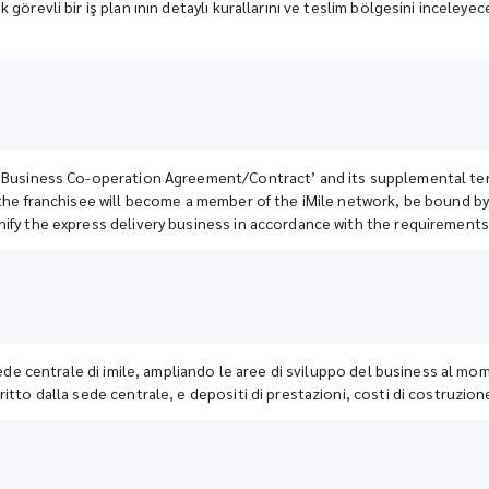
görevli bir iş plan ının detaylı kurallarını ve teslim bölgesini inceley
k Business Co-operation Agreement/Contract’ and its supplemental term
 the franchisee will become a member of the iMile network, be bound by
ify the express delivery business in accordance with the requirements 
 sede centrale di imile, ampliando le aree di sviluppo del business al m
tto dalla sede centrale, e depositi di prestazioni, costi di costruzione