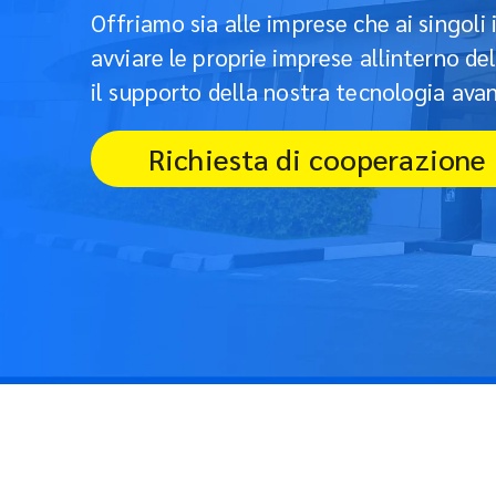
Offriamo sia alle imprese che ai singoli 
avviare le proprie imprese allinterno del
il supporto della nostra tecnologia avan
Richiesta di cooperazione