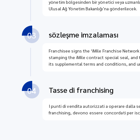
yönetim bölgesinden bir yönetici veya uzmanlık 
Ulusal Ağ Yönetim Bakanlığı'na gönderilecek.
sözleşme imzalaması
03
Franchisee signs the ‘iMile Franchise Networ
stamping the iMile contract special seal, and
its supplemental terms and conditions, and un
Tasse di franchising
04
I punti di vendita autorizzati a operare dalla
franchising, devono essere concordati per iscri