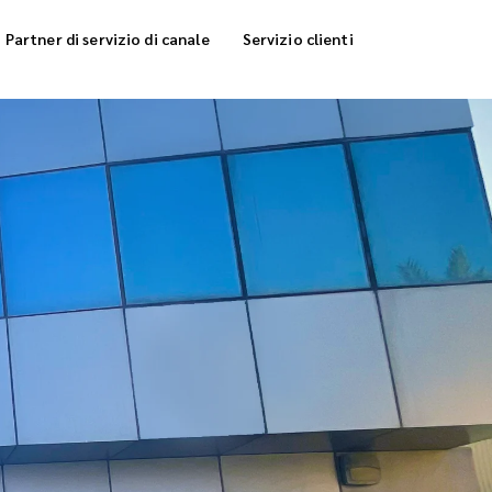
Partner di servizio di canale
Servizio clienti
rvizio di stoccaggio
Consegna di frigocong
nsegna di evasione degli ordini