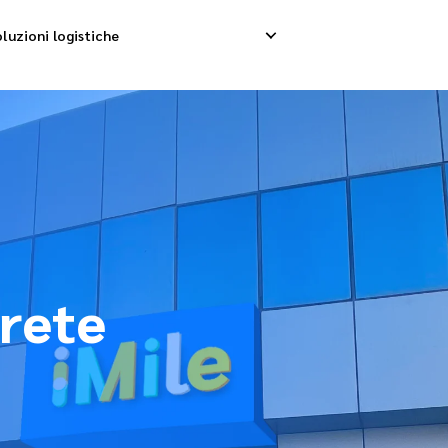
luzioni logistiche
p internazionale
Ritiro inverso
Se
nternazionale
Gestione resi
Co
nsolidamento internazionale
 rete