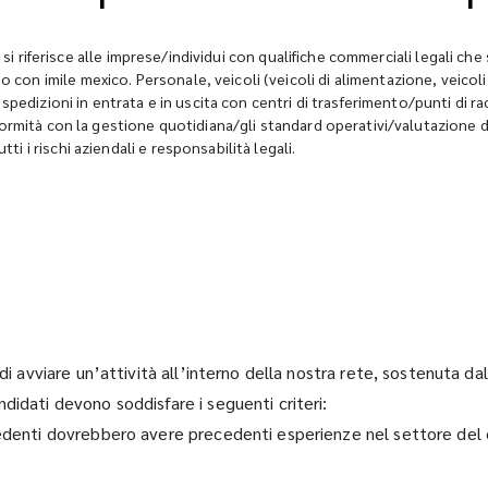
: si riferisce alle imprese/individui con qualifiche commerciali legali ch
n imile mexico. Personale, veicoli (veicoli di alimentazione, veicoli 
spedizioni in entrata e in uscita con centri di trasferimento/punti di r
rmità con la gestione quotidiana/gli standard operativi/valutazione dell
 i rischi aziendali e responsabilità legali.
 di avviare un’attività all’interno della nostra rete, sostenuta d
didati devono soddisfare i seguenti criteri:
iedenti dovrebbero avere precedenti esperienze nel settore del 