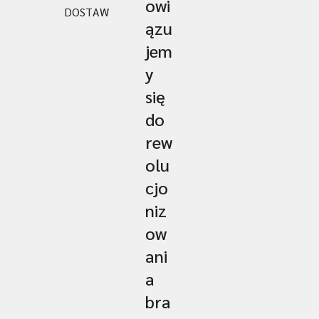
owi
DOSTAW
ązu
jem
y
się
do
rew
olu
cjo
niz
ow
ani
a
bra