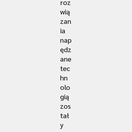
roz
wią
zan
ia
nap
ędz
ane
tec
hn
olo
gią
zos
tał
y