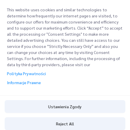
jak
oś
This website uses cookies and similar technologies to
ć
determine how frequently our internet pages are visited, to
dzi
configure our offers for maximum convenience and efficiency
ęki
and to support our marketing efforts. Click “Accept” to accept
all the processing or "Consent Settings" to make more
inn
detailed advertising choices. You can still have access to our
ow
service if you choose ”Strictly Necessary Only” and also you
acy
can change your choices at any time by visiting Consent
jny
Settings. For further information, including the processing of
m
data by third-party providers, please visit our
roz
Polityka Prywatności
wią
Informacje Prawne
za
nio
m
te
Ustawienia Zgody
ch
nol
Reject All
ogi