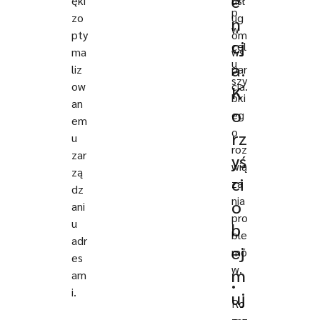
e
ęki
usł
p
zo
ug
n
w
pty
om
cj
cel
ma
ws
u
a.
liz
par
szy
ow
cia.
K
bki
an
o
eg
em
o
rz
u
roz
zar
yś
wią
zą
ci
za
dz
nia
o
ani
pro
u
b
ble
adr
ej
mó
es
w.
m
am
•
i.
uj
Ro