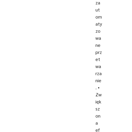
za
ut
om
aty
zo
wa
ne
prz
et
wa
rza
nie
. •
Zw
ięk
sz
on
a
ef