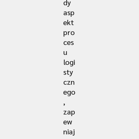
dy
asp
ekt
pro
ces
u
logi
sty
czn
ego
,
zap
ew
niaj