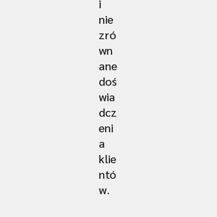
i
nie
zró
wn
ane
doś
wia
dcz
eni
a
klie
ntó
w.