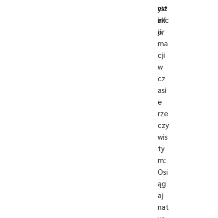
ysf
nie
akc
inf
ji.
or
ma
cji
w
cz
asi
e
rze
czy
wis
ty
m:
Osi
ąg
aj
nat