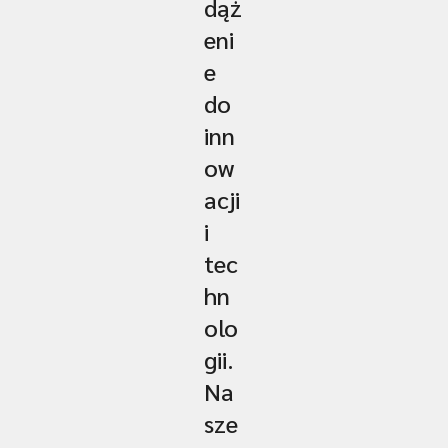
dąż
eni
e
do
inn
ow
acji
i
tec
hn
olo
gii.
Na
sze