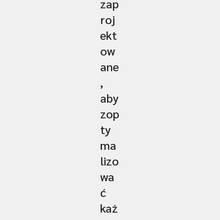
zap
roj
ekt
ow
ane
,
aby
zop
ty
ma
lizo
wa
ć
każ