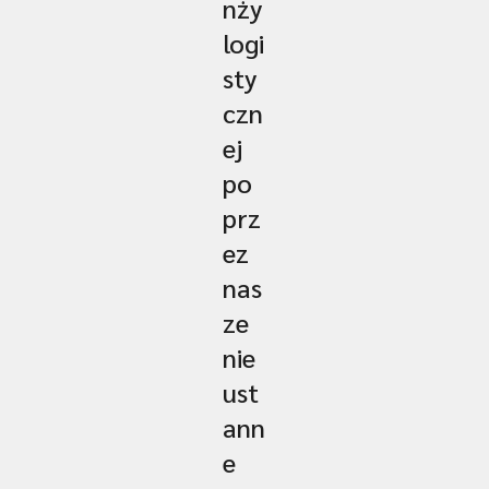
nży
logi
sty
czn
ej
po
prz
ez
nas
ze
nie
ust
ann
e