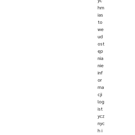
yc
hm
ias
to
we
ud
ost
ęp
nia
nie
inf
or
ma
cji
log
ist
ycz
nyc
h i