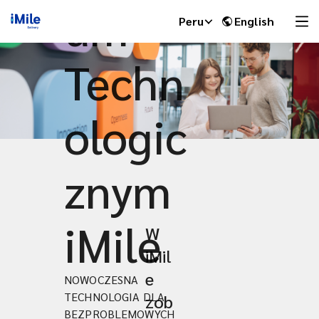
um
Peru
English
Techn
ologic
znym
iMile
W
iMile Chat
iMil
e
NOWOCZESNA
TECHNOLOGIA DLA
zob
BEZPROBLEMOWYCH