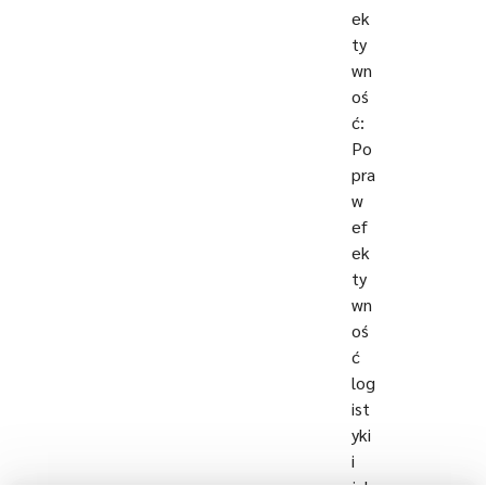
ek
ty
wn
oś
ć:
Po
pra
w
ef
ek
ty
wn
oś
ć
log
ist
yki
i