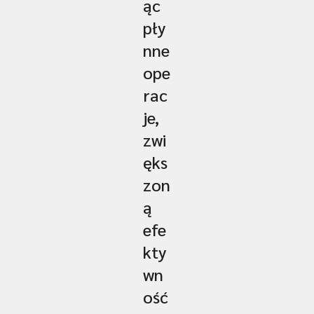
ąc
pły
nne
ope
rac
je,
zwi
ęks
zon
ą
efe
kty
wn
ość