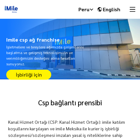
Peru
English
Imile csp ağ franchise
İşletmelere ve bireylere ağımızda girişimlerini
başlatma ve gelişmiş teknolojimizin ve
verimliliğimizin desteğini alma fırsatları
sunuyoruz.
İşbirliği için
Csp bağlantı prensibi
iMile Chat
Kanal Hizmet Ortağı (CSP: Kanal Hizmet Ortağı): imile katılım
koşullarını karşılayan ve imile Meksika ile kurier iş işbirliği
sözleşmesi/sözleşmesi imzalan yasal iş niteliklerine sahip