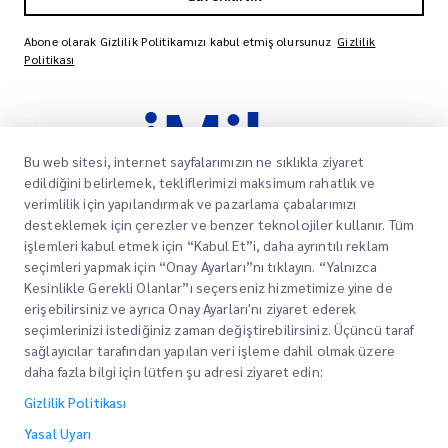
Abone olarak Gizlilik Politikamızı kabul etmiş olursunuz
Gizlilik
Politikası
Bu web sitesi, internet sayfalarımızın ne sıklıkla ziyaret
edildiğini belirlemek, tekliflerimizi maksimum rahatlık ve
verimlilik için yapılandırmak ve pazarlama çabalarımızı
desteklemek için çerezler ve benzer teknolojiler kullanır. Tüm
işlemleri kabul etmek için “Kabul Et”i, daha ayrıntılı reklam
Müşterilerimizin paketlerinin varış noktalarına
seçimleri yapmak için “Onay Ayarları”nı tıklayın. “Yalnızca
zamanında ve güvenli bir şekilde ulaşmasını
Kesinlikle Gerekli Olanlar”ı seçerseniz hizmetimize yine de
sağlamak, onlara güven ve gönül rahatlığı
erişebilirsiniz ve ayrıca Onay Ayarları'nı ziyaret ederek
sağlamak için güvenilir hizmetler sunmaya
seçimlerinizi istediğiniz zaman değiştirebilirsiniz. Üçüncü taraf
kendimizi adadık.
sağlayıcılar tarafından yapılan veri işleme dahil olmak üzere
daha fazla bilgi için lütfen şu adresi ziyaret edin:
Kurumsal
Ofis Yerleri
Gizlilik Politikası
Teknoloji odaklı
Teklif Alın
Hakkımızda
Yasal Uyarı