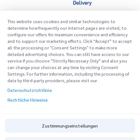
This website uses cookies and similar technologies to
Schnelllinks
determine how frequently our internet pages are visited, to
configure our offers for maximum convenience and efficiency
Unternehmen
Bürostandorte
and to support our marketing efforts. Click “Accept” to accept
Unsere Dienstleistungen
all the processing or "Consent Settings" to make more
Angebot anfordern
Über uns
detailed advertising choices. You can still have access to our
service if you choose ”Strictly Necessary Only” and also you
Kundenlogin
Karriere
Schnellzollabfertigung
can change your choices at any time by visiting Consent
Settings. For further information, including the processing of
Registrieren
Blog
data by third-party providers, please visit our
Bestellung verfolgen
ESG
Datenschutzrichtlinie
Rechtliche Hinweise
CSP
Rechtliche Hinweise
Nutzungsbedingungen
Datenschutzrichtlinie
Zustimmungseinstellungen
Zustimmungseinstellungen