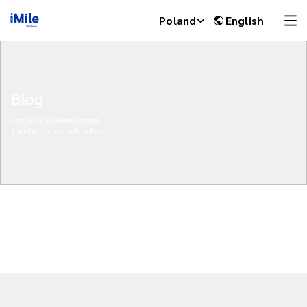
Poland
English
Blog
Entdecken Sie Einblicke und
Branchentrends im iMile Blog
iMile Chat