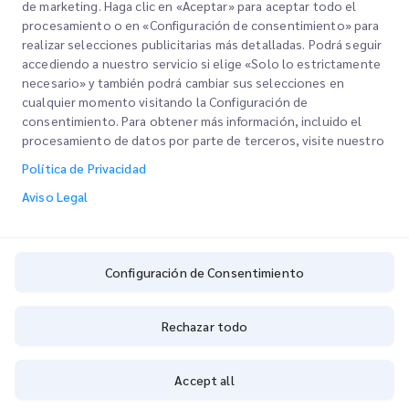
Consulta de sucursal
de marketing. Haga clic en «Aceptar» para aceptar todo el
procesamiento o en «Configuración de consentimiento» para
realizar selecciones publicitarias más detalladas. Podrá seguir
accediendo a nuestro servicio si elige «Solo lo estrictamente
necesario» y también podrá cambiar sus selecciones en
cualquier momento visitando la Configuración de
consentimiento. Para obtener más información, incluido el
SUCURSALES NACIONALES
procesamiento de datos por parte de terceros, visite nuestro
Política de Privacidad
Aviso Legal
ENCUENTRA UNA UBICACIÓN
Configuración de Consentimiento
Introduzca un código postal para ver los puntos de venta cercanos
Rechazar todo
Accept all