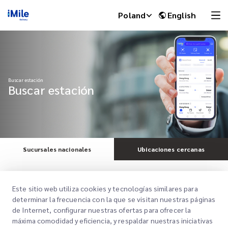
Poland
English
Buscar estación
Buscar estación
Sucursales nacionales
Ubicaciones cercanas
iMile Chat
Tipo de servicio
Este sitio web utiliza cookies y tecnologías similares para
determinar la frecuencia con la que se visitan nuestras páginas
Positivo
de Internet, configurar nuestras ofertas para ofrecer la
máxima comodidad y eficiencia, y respaldar nuestras iniciativas