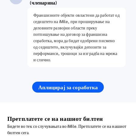
(членарина)
Франшизните објекти овластени да работат од
седиштето на iMile, при проширување на
деловните развојни области преку
потпишување на договор за франшизна
соработка, мора да бидат одобрени писмено
од седиштето, вклучувајќи депозити за
перформанси, трошоци за изградба на мрежа
и слично.
Аплицирај за соработка
Претплатете се на нашиот билтен
Бидете во тек со случувањата во iMile. Претплатете се на нашиот
билтен сега.