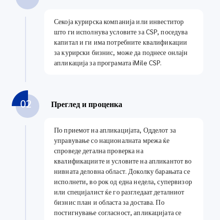
Секоја курирска компанија или инвеститор
што ги исполнува условите за CSP, поседува
капитал и ги има потребните квалификации
за курирски бизнис, може да поднесе онлајн
апликација за програмата iMile CSP.
02
Преглед и проценка
По приемот на апликацијата, Одделот за
управување со националната мрежа ќе
спроведе детална проверка на
квалификациите и условите на апликантот во
нивната деловна област. Доколку барањата се
исполнети, во рок од една недела, супервизор
или специјалист ќе го разгледаат деталниот
бизнис план и областа за достава. По
постигнување согласност, апликацијата се