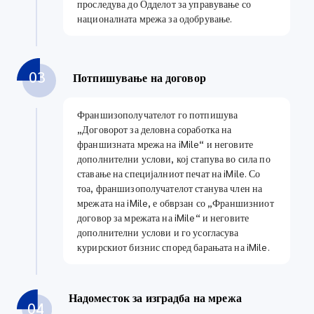
проследува до Одделот за управување со
националната мрежа за одобрување.
03
Потпишување на договор
Франшизополучателот го потпишува
„Договорот за деловна соработка на
франшизната мрежа на iMile“ и неговите
дополнителни услови, кој стапува во сила по
ставање на специјалниот печат на iMile. Со
тоа, франшизополучателот станува член на
мрежата на iMile, е обврзан со „Франшизниот
договор за мрежата на iMile“ и неговите
дополнителни услови и го усогласува
курирскиот бизнис според барањата на iMile.
Надоместок за изградба на мрежа
04