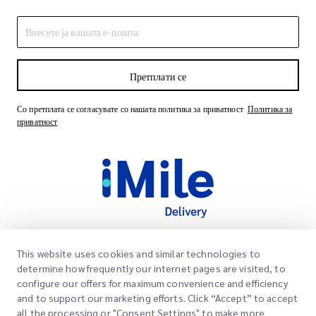
Претплати се
Со претплата се согласувате со нашата политика за приватност
Политика за
приватност
This website uses cookies and similar technologies to
Брзи линкови
determine how frequently our internet pages are visited, to
Корпоративно
configure our offers for maximum convenience and efficiency
Локации на канцеларии
and to support our marketing efforts. Click “Accept” to accept
Наши услуги
all the processing or "Consent Settings" to make more