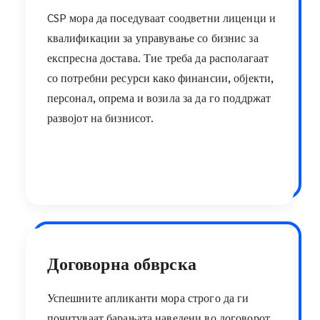
CSP мора да поседуваат соодветни лиценци и
квалификации за управување со бизнис за
експресна достава. Тие треба да располагаат
со потребни ресурси како финансии, објекти,
персонал, опрема и возила за да го поддржат
развојот на бизнисот.
Договорна обврска
Успешните апликанти мора строго да ги
почитуваат барањата наведени во договорот,