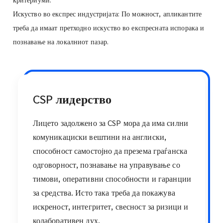
Искуство во експрес индустријата: По можност, апликантите
треба да имаат претходно искуство во експресната испорака и
познавање на локалниот пазар.
CSP лидерство
Лицето задолжено за CSP мора да има силни
комуникациски вештини на англиски,
способност самостојно да презема граѓанска
одговорност, познавање на управување со
тимови, оперативни способности и гаранции
за средства. Исто така треба да покажува
искреност, интегритет, свесност за ризици и
колаборативен дух.