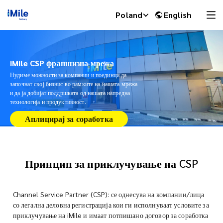
Poland
English
iMile CSP франшизна мрежа
Нудиме можности за компании и поединци да
започнат свој бизнис во рамките на нашата мрежа
и да ја добијат поддршката од нашата напредна
технологија и продуктивност.
Аплицирај за соработка
Принцип за приклучување на CSP
iMile Chat
Channel Service Partner (CSP): се однесува на компании/лица
со легална деловна регистрација кои ги исполнуваат условите за
приклучување на iMile и имаат потпишано договор за соработка