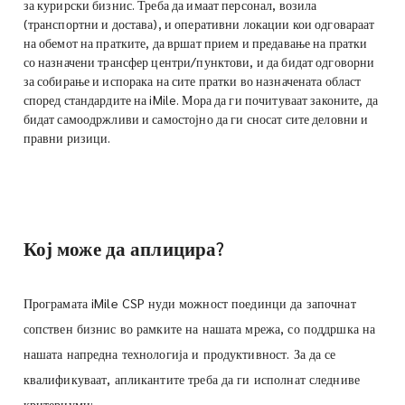
за курирски бизнис. Треба да имаат персонал, возила
(транспортни и достава), и оперативни локации кои одговараат
на обемот на пратките, да вршат прием и предавање на пратки
со назначени трансфер центри/пунктови, и да бидат одговорни
за собирање и испорака на сите пратки во назначената област
според стандардите на iMile. Мора да ги почитуваат законите, да
бидат самоодржливи и самостојно да ги сносат сите деловни и
правни ризици.
Кој може да аплицира?
Програмата iMile CSP нуди можност поединци да започнат
сопствен бизнис во рамките на нашата мрежа, со поддршка на
нашата напредна технологија и продуктивност. За да се
квалификуваат, апликантите треба да ги исполнат следниве
критериуми: