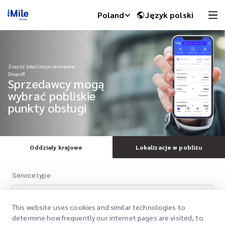
Poland
Język polski
Znajdź lokalizacje serwisowe
Dropoff
Sprzedawcy mogą
wybrać pobliskie
punkty obsługi
Oddziały krajowe
Lokalizacje w pobliżu
iMile Chat
Service type
Pozytywne
This website uses cookies and similar technologies to
determine how frequently our internet pages are visited, to