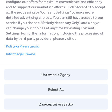
Zapytanie oddziału
configure our offers for maximum convenience and efficiency
and to support our marketing efforts. Click “Accept” to accept
all the processing or "Consent Settings" to make more
detailed advertising choices. You can still have access to our
service if you choose ”Strictly Necessary Only” and also you
can change your choices at any time by visiting Consent
Settings. For further information, including the processing of
ODDZIAŁY KRAJOWE
data by third-party providers, please visit our
Polityka Prywatności
Informacje Prawne
ZNAJDŹ LOKALIZACJĘ
Ustawienia Zgody
Wprowadź kod pocztowy, aby zobaczyć pobliskie sklepy
Reject All
Zaakceptuj wszystko