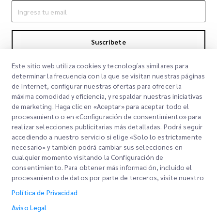
Suscríbete
Al suscribirte aceptas nuestra Política de Privacidad
Política de
Este sitio web utiliza cookies y tecnologías similares para
Privacidad
determinar la frecuencia con la que se visitan nuestras páginas
de Internet, configurar nuestras ofertas para ofrecer la
máxima comodidad y eficiencia, y respaldar nuestras iniciativas
de marketing. Haga clic en «Aceptar» para aceptar todo el
procesamiento o en «Configuración de consentimiento» para
realizar selecciones publicitarias más detalladas. Podrá seguir
accediendo a nuestro servicio si elige «Solo lo estrictamente
necesario» y también podrá cambiar sus selecciones en
cualquier momento visitando la Configuración de
Links Rápidos
consentimiento. Para obtener más información, incluido el
procesamiento de datos por parte de terceros, visite nuestro
Corporativo
Oficinas
Política de Privacidad
Nuestros Servicios
Solicitar una cotización
Sobre nosotros
Aviso Legal