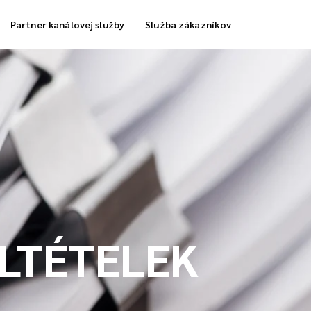
Partner kanálovej služby
Služba zákazníkov
a skladovania
Dodávka chladných kolónok
ka plnenia objednávky
ELTÉTELEK