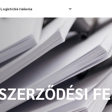
Logistické riešenia
ávka odpadov
Obrátené zdvihnutie
Služb
ávka nákladu
Riadenie návratu
Dodáv
solidačná loď
SZERZŐDÉSI F