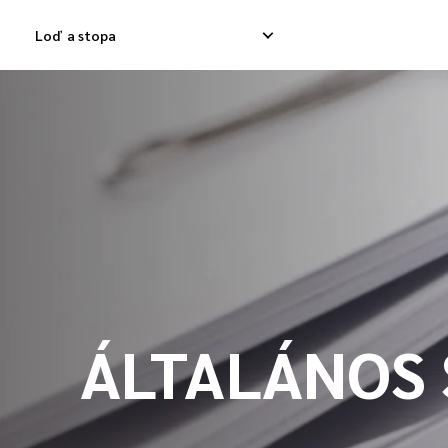
Loď a stopa
Domáca expresná dodávka
Medzinárodná dod
Dodávka domáceho odpadu
Medzinárodná dod
Dodávka domáceho tovaru
Medzinárodná kon
ÁLTALÁNOS 