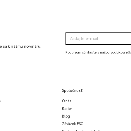
te sa k nášmu novináru.
Podpisom súhlasíte s našou politikou sú
Spoločnosť
e
O nás
Karier
Blog
Záväzok ESG