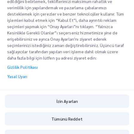
edildiğini belirlemek, tekliflerimizi maksimum rahatlık ve
verimlilik için yapılandırmak ve pazarlama çabalarımızı
desteklemek için çerezler ve benzer teknolojiler kullanır. Tüm
işlemleri kabul etmek için “Kabul Et”i, daha ayrıntılı reklam
Müşterilerimizin paketlerinin varış noktalarına
seçimleri yapmak için “Onay Ayarları”nı tıklayın. “Yalnızca
zamanında ve güvenli bir şekilde ulaşmasını
Kesinlikle Gerekli Olanlar”ı seçerseniz hizmetimize yine de
sağlamak, onlara güven ve gönül rahatlığı
erişebilirsiniz ve ayrıca Onay Ayarları'nı ziyaret ederek
sağlamak için güvenilir hizmetler sunmaya
seçimlerinizi istediğiniz zaman değiştirebilirsiniz. Üçüncü taraf
kendimizi adadık.
sağlayıcılar tarafından yapılan veri işleme dahil olmak üzere
daha fazla bilgi için lütfen şu adresi ziyaret edin:
Kurumsal
Ofis Yerleri
Gizlilik Politikası
Teknoloji odaklı
Teklif Alın
Hakkımızda
Yasal Uyarı
Yenilik
Kariyer
Express customs clearance
Gelişmekte olan bir lojistik şirketi olarak, müşterilerimize
BLOG
İzin Ayarları
en son teknoloji ve akıllı sistemlerin yardımıyla daha
ESG
akıllı ve daha verimli bir lojistik deneyimi sunmak için
İzin Ayarları
Tümünü Reddet
sürekli olarak yenilikleri takip ediyoruz.
Kanal Hizmet Ortağı
Copyright @
2026
iMile Delivery Services LLC. All rights reserved.
Sürdürülebilir bir lojistik işi kurmaya, çevre dostu ambalaj