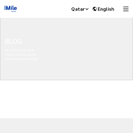
Qatar
English
BLOG
IMILE'NİN BLOGUNDA
GÖRÜŞLERİ VE SEKTÖR
TRENDLERİNİ KEŞFEDİN
iMile Chat