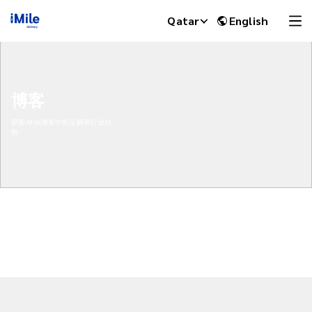
Qatar
English
博客
探索iMile博客中的见解和行业趋
势
iMile Chat