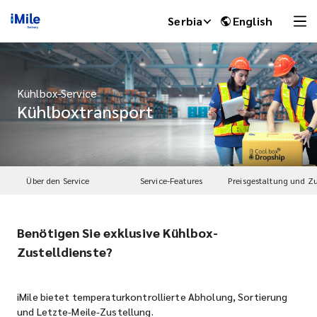
Serbia
English
Kühlbox-Service
Kühlboxtransport
Über den Service
Service-Features
Benötigen Sie exklusive Kühlbox-
iMile Chat
Zustelldienste?
iMile bietet temperaturkontrollierte Abholung, Sortierung
und Letzte-Meile-Zustellung.