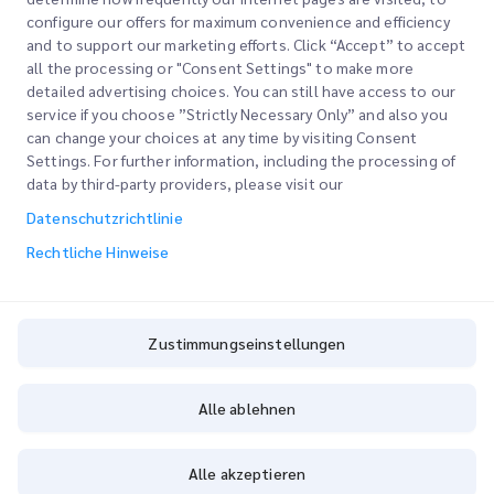
configure our offers for maximum convenience and efficiency
and to support our marketing efforts. Click “Accept” to accept
all the processing or "Consent Settings" to make more
detailed advertising choices. You can still have access to our
service if you choose ”Strictly Necessary Only” and also you
can change your choices at any time by visiting Consent
Schnelllinks
Settings. For further information, including the processing of
data by third-party providers, please visit our
Unternehmen
Bürostandorte
Datenschutzrichtlinie
Unsere Dienstleistungen
Angebot anfordern
Über uns
Rechtliche Hinweise
Kundenlogin
Karriere
Schnellzollabfertigung
Registrieren
Blog
Zustimmungseinstellungen
Bestellung verfolgen
ESG
Zustimmungseinstellungen
Alle ablehnen
CSP
Copyright @
2026
iMile Delivery Services LLC. All rights reserved.
Alle akzeptieren