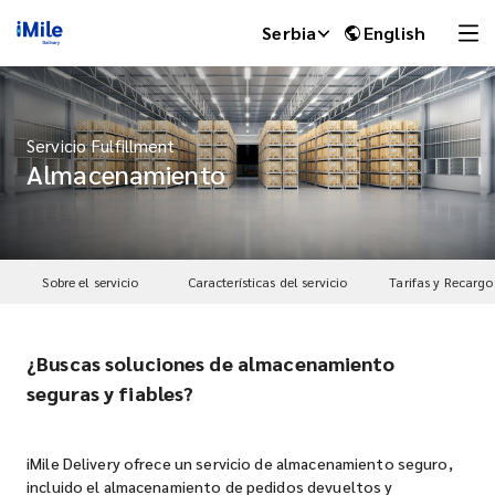
Serbia
English
Servicio Fulfillment
Almacenamiento
Sobre el servicio
Características del servicio
Tarifas y Recargo
¿Buscas soluciones de almacenamiento
iMile Chat
seguras y fiables?
iMile Delivery ofrece un servicio de almacenamiento seguro,
incluido el almacenamiento de pedidos devueltos y