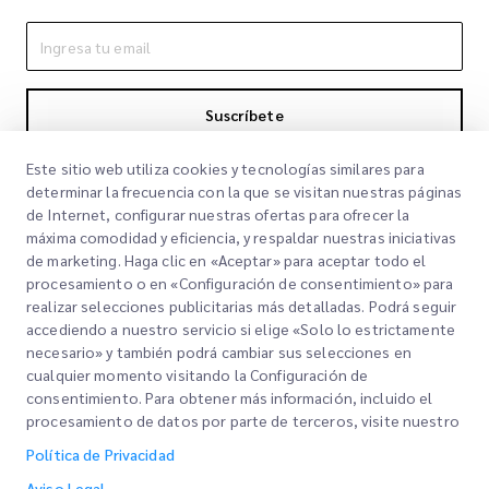
Suscríbete
Al suscribirte aceptas nuestra Política de Privacidad
Política de
Este sitio web utiliza cookies y tecnologías similares para
Privacidad
determinar la frecuencia con la que se visitan nuestras páginas
de Internet, configurar nuestras ofertas para ofrecer la
máxima comodidad y eficiencia, y respaldar nuestras iniciativas
de marketing. Haga clic en «Aceptar» para aceptar todo el
procesamiento o en «Configuración de consentimiento» para
realizar selecciones publicitarias más detalladas. Podrá seguir
accediendo a nuestro servicio si elige «Solo lo estrictamente
necesario» y también podrá cambiar sus selecciones en
cualquier momento visitando la Configuración de
Links Rápidos
consentimiento. Para obtener más información, incluido el
procesamiento de datos por parte de terceros, visite nuestro
Corporativo
Oficinas
Política de Privacidad
Nuestros Servicios
Solicitar una cotización
Sobre nosotros
Aviso Legal