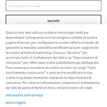
Iscriviti
Iscrivendoti accetti la nostra Informativa sulla privacy
Informativa sulla
Questo sito web utilizza cookie e tecnologie simili per
privacy
determinare la frequenza con cui vengono visitate le nostre
pagine Internet, per configurare le nostre offerte in modo da
garantire la massima comodità ed efficienza e per supportare
le nostre attività di marketing. Clicca su “Accetta” per
accettare tutto il trattamento dei dati o su “Impostazioni di
consenso” per effettuare scelte pubblicitarie più dettagliate.
Puoi comunque accedere al nostro servizio se scegli “Solo
strettamente necessario” e puoi anche modificare le tue
scelte in qualsiasi momento visitando le Impostazioni di
Link rapidi
consenso. Per ulteriori informazioni, compreso il trattamento
dei dati da parte di fornitori terzi, visita il nostro sito web.
Aziendale
Sedi degli uffici
Informativa sulla privacy
I nostri servizi
Richiedi un preventivo
Chi siamo
Avviso legale