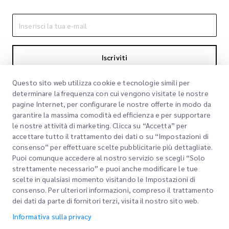
Iscriviti
Iscrivendoti accetti la nostra Informativa sulla privacy
Informativa sulla
Questo sito web utilizza cookie e tecnologie simili per
privacy
determinare la frequenza con cui vengono visitate le nostre
pagine Internet, per configurare le nostre offerte in modo da
garantire la massima comodità ed efficienza e per supportare
le nostre attività di marketing. Clicca su “Accetta” per
accettare tutto il trattamento dei dati o su “Impostazioni di
consenso” per effettuare scelte pubblicitarie più dettagliate.
Puoi comunque accedere al nostro servizio se scegli “Solo
strettamente necessario” e puoi anche modificare le tue
scelte in qualsiasi momento visitando le Impostazioni di
Link rapidi
consenso. Per ulteriori informazioni, compreso il trattamento
dei dati da parte di fornitori terzi, visita il nostro sito web.
Aziendale
Sedi degli uffici
Informativa sulla privacy
I nostri servizi