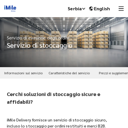
Serbia
English
Servizio di evasione degli ordini
Servizio di stoccaggio
Informazioni sul servizio
Caratteristiche del servizio
Prezzi e supplemen
Cerchi soluzioni di stoccaggio sicure e
iMile Chat
affidabili?
iMile Delivery fornisce un servizio di stoccaggio sicuro,
incluso lo stoccaggio per ordini restituiti e merci B2B.