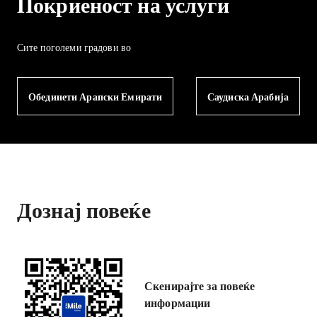
Покриеност на услуги
Сите поголеми градови во
Обединети Арапски Емирати
Саудиска Арабија
Дознај повеќе
Скенирајте за повеќе
информации