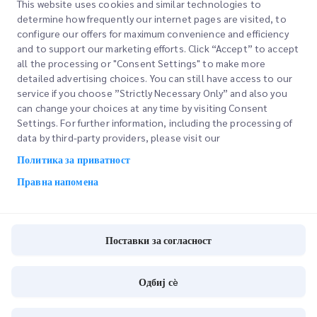
This website uses cookies and similar technologies to
determine how frequently our internet pages are visited, to
configure our offers for maximum convenience and efficiency
and to support our marketing efforts. Click “Accept” to accept
all the processing or "Consent Settings" to make more
detailed advertising choices. You can still have access to our
service if you choose ”Strictly Necessary Only” and also you
can change your choices at any time by visiting Consent
Брзи линкови
Settings. For further information, including the processing of
data by third-party providers, please visit our
Корпоративно
Локации на канцеларии
Политика за приватност
Наши услуги
Побарајте понуда
За нас
Правна напомена
Најава на клиент
Кариери
Експресно царинење
Регистрација
Блог
Поставки за согласност
Следете ја вашата нарачка
ESG
Поставки за согласност
Одбиј сè
Channel Service Partner
Copyright @
2026
iMile Delivery Services LLC. All rights reserved.