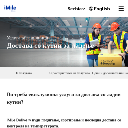
Serbia
English
Услуга за ладилници
Достава со кутии за ладење
За услугата
Карактеристики на услугата
Ви треба ексклузивна услуга за достава со ладни
iMile Chat
кутии?
iMile Delivery нуди подигање, сортирање и последна достава со
контрола на температурата.