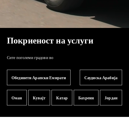
Покриеност на услуги
Сите поголеми градови во
Обединети Арапски Емирати
Саудиска Арабија
Оман
Кувајт
Катар
Бахреин
Јордан