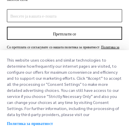
Претплати се
Со претплата се согласувате со нашата политика за приватност
Политика за
приватност
This website uses cookies and similar technologies to
determine how frequently our internet pages are visited, to
configure our offers for maximum convenience and efficiency
and to support our marketing efforts. Click “Accept” to accept
all the processing or "Consent Settings" to make more
detailed advertising choices. You can still have access to our
service if you choose ”Strictly Necessary Only” and also you
can change your choices at any time by visiting Consent
Брзи линкови
Settings. For further information, including the processing of
data by third-party providers, please visit our
Корпоративно
Локации на канцеларии
Политика за приватност