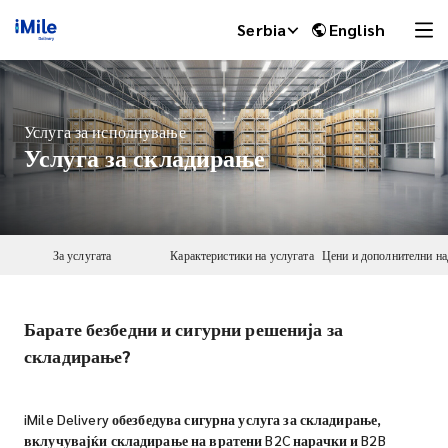
Serbia
English
Услуга за исполнување
Услуга за складирање
За услугата
Карактеристики на услугата
Барате безбедни и сигурни решенија за
iMile Chat
складирање?
iMile Delivery обезбедува сигурна услуга за складирање,
вклучувајќи складирање на вратени B2C нарачки и B2B