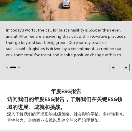
In today's world, the call for sustainability is louder than ever,
and at iMile, we are answering that call with innovative practices
that go beyond just being green. Our journey towards
sustainable logistics is driven by a commitment to reduce our
environmental footprint and inspire positive change within the
industry. A cornerstone of this mission is our transition to
sustainable packaging, but our efforts don't stop there. Let's
take you through our story of how we are redefining logistics
for a greener future.
年度ESG报告
访问我们的年度ESG报告，了解我们在关键ESG领
域的进展、成就和挑战。
深入了解我们的环境影响减缓策略、社会影响举措、多样性和包
容性努力、道德商业实践以及健全的公司治理框架。