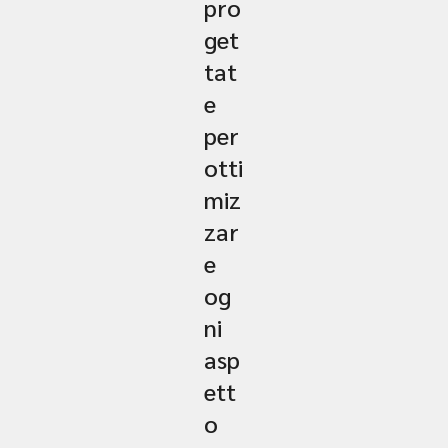
pro
get
tat
e
per
otti
miz
zar
e
og
ni
asp
ett
o