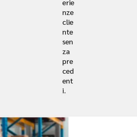
erie
nze
clie
nte
sen
za
pre
ced
ent
i.