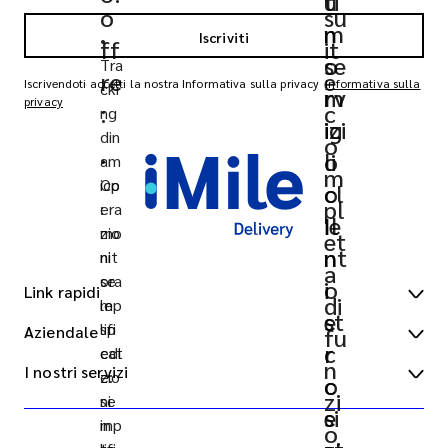
u
ti
o
su
n
m
Iscriviti
•
ff
it
se
o
Tra
re
e
Iscrivendoti accetti la nostra Informativa sulla privacy
Informativa sulla
cki
rv
m
privacy
:
c
ng
izi
ig
din
o
o
li
am
•
m
ico
Op
cl
o
pl
:
era
ie
Il
mo
zio
et
nt
n
nit
ni
a
ora
se
i
o
Link rapidi
di
le
mp
e
st
sp
lifi
Aziendale
fu
Sedi degli uffici
c
r
edi
cat
n
I nostri servizi
zio
e:
Richiedi un preventivo
Chi siamo
c
o
zi
ni
se
e
si
Accesso clienti
Carriere
Express customs clearance
in
mp
o