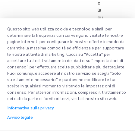
e
la
qu
alit
Questo sito web utilizza cookie e tecnologie simili per
à
determinare la frequenza con cui vengono visitate le nostre
del
pagine Internet, per configurare le nostre offerte in modo da
la
garantire la massima comodità ed efficienza e per supportare
log
le nostre attività di marketing. Clicca su “Accetta” per
isti
accettare tutto il trattamento dei dati o su “Impostazioni di
consenso” per effettuare scelte pubblicitarie più dettagliate.
ca
Puoi comunque accedere al nostro servizio se scegli “Solo
att
strettamente necessario” e puoi anche modificare le tue
rav
scelte in qualsiasi momento visitando le Impostazioni di
ers
consenso. Per ulteriori informazioni, compreso il trattamento
o
dei dati da parte di fornitori terzi, visita il nostro sito web.
sol
Informativa sulla privacy
uzi
Avviso legale
oni
te
cn