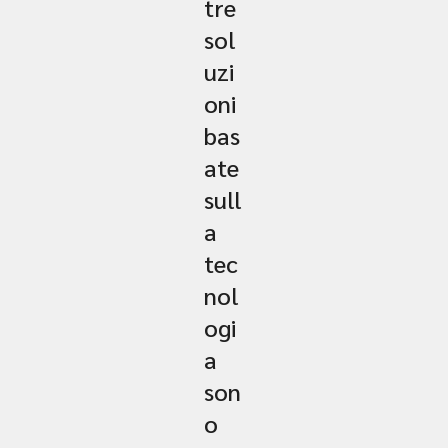
tre
sol
uzi
oni
bas
ate
sull
a
tec
nol
ogi
a
son
o