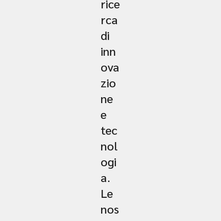
rice
rca
di
inn
ova
zio
ne
e
tec
nol
ogi
a.
Le
nos