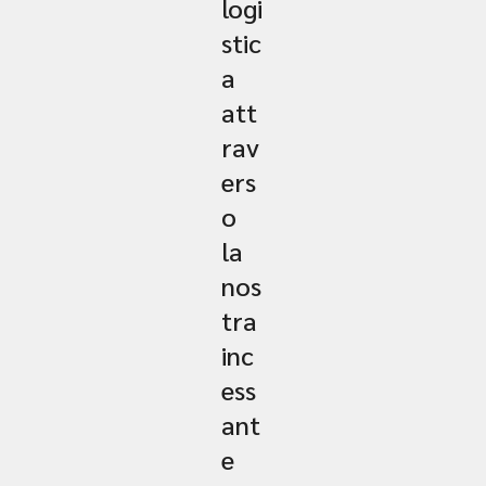
logi
stic
a
att
rav
ers
o
la
nos
tra
inc
ess
ant
e