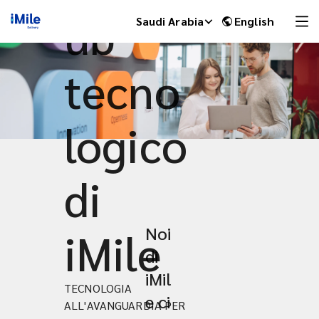
ub
Saudi Arabia
English
tecno
logico
di
Noi
iMile
iMile Chat
di
iMil
TECNOLOGIA
e ci
ALL'AVANGUARDIA PER