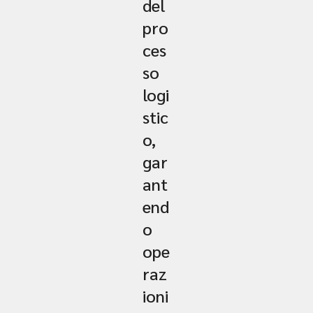
del
pro
ces
so
logi
stic
o,
gar
ant
end
o
ope
raz
ioni