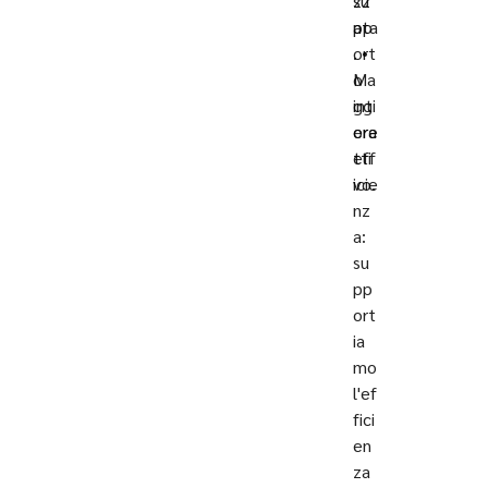
su
zz
pp
ata
ort
. •
o
Ma
int
ggi
era
ore
tti
eff
vo.
icie
nz
a:
su
pp
ort
ia
mo
l'ef
fici
en
za