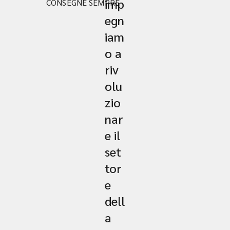
imp
CONSEGNE SEMPRE
egn
iam
o a
riv
olu
zio
nar
e il
set
tor
e
dell
a