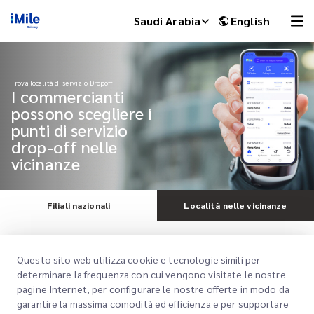
Saudi Arabia
English
Trova località di servizio Dropoff
I commercianti
possono scegliere i
punti di servizio
drop-off nelle
vicinanze
Filiali nazionali
Località nelle vicinanze
iMile Chat
Service type
Questo sito web utilizza cookie e tecnologie simili per
determinare la frequenza con cui vengono visitate le nostre
Positivo
pagine Internet, per configurare le nostre offerte in modo da
garantire la massima comodità ed efficienza e per supportare