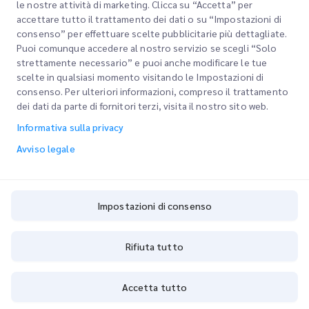
Richiesta della filiale
le nostre attività di marketing. Clicca su “Accetta” per
accettare tutto il trattamento dei dati o su “Impostazioni di
consenso” per effettuare scelte pubblicitarie più dettagliate.
Puoi comunque accedere al nostro servizio se scegli “Solo
strettamente necessario” e puoi anche modificare le tue
scelte in qualsiasi momento visitando le Impostazioni di
consenso. Per ulteriori informazioni, compreso il trattamento
FILIALI NAZIONALI
dei dati da parte di fornitori terzi, visita il nostro sito web.
Informativa sulla privacy
Avviso legale
TROVA UNA LOCALITÀ
Impostazioni di consenso
Inserisci un codice postale per vedere i punti vendita nelle vicinanze
Rifiuta tutto
Accetta tutto