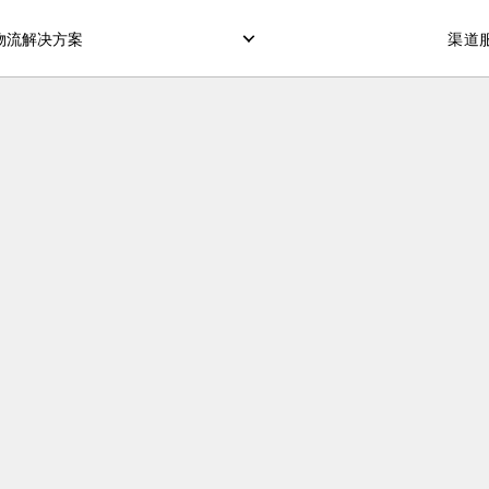
物流解决方案
渠道服
仓储服务
冷藏箱运输
COD服务（货到付款
订单履行交付
POS服务（POS机刷
OTP服务（短信验证
转运打包
市场配送模式
定制化配送模式