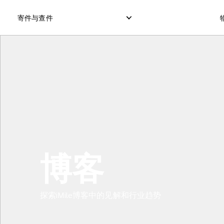
寄件与查件
本地快递服务
国际直邮服务
逆向订单
本地直邮服务
国际货运服务
退件管理
本地货运服务
国际集运服务
博客
探索iMile博客中的见解和行业趋势