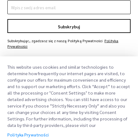
Subskrybuj
Subskrybując, zgadzasz się z naszą Polityką Prywatności
Polityka
Prywatności
This website uses cookies and similar technologies to
determine how frequently our internet pages are visited, to
configure our offers for maximum convenience and efficiency
and to support our marketing efforts. Click “Accept” to accept
all the processing or "Consent Settings" to make more
detailed advertising choices. You can still have access to our
Szybkie Linki
service if you choose ”Strictly Necessary Only” and also you
can change your choices at any time by visiting Consent
Firma
Settings. For further information, including the processing of
Lokalizacje Biur
data by third-party providers, please visit our
Nasze Usługi
Poproś o Wycenę
O Nas
Polityka Prywatności