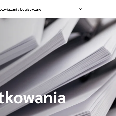
ozwiązania Logistyczne
Dostawa Dropshippingowa
Odbiór Zwrotny
 Dostawa Towarowa
Zarządzanie Zwrotami
Konsolidacja Wysyłek
tkowania