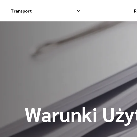
Transport
R
Krajowa Dostawa Ekspresowa
Międzynarodowa 
Krajowa Dostawa Dropshippingowa
Międzynarodowa
Krajowa Dostawa Towarowa
Międzynarodowa 
Warunki Uży