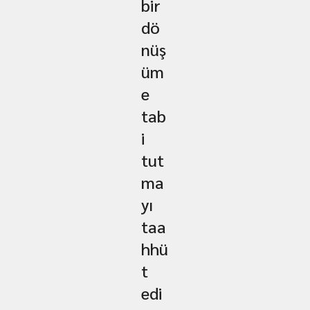
bir
dö
nüş
üm
e
tab
i
tut
ma
yı
taa
hhü
t
edi