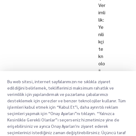
Ver
imli
lik:
Ye
nili
kçi
te
kn
olo
ji
çö
Bu web sitesi, internet sayfalarımızın ne sıklıkla ziyaret
zü
edildiğini belirlemek, tekliflerimizi maksimum rahatlık ve
ml
verimlilik için yapılandırmak ve pazarlama çabalarımızı
eri
desteklemek için çerezler ve benzer teknolojiler kullanır. Tüm
ara
işlemleri kabul etmek için “Kabul Et”i, daha ayrıntılı reklam
seçimleri yapmak için “Onay Ayarları”nı tıklayın. “Yalnızca
cılı
Kesinlikle Gerekli Olanlar”ı seçerseniz hizmetimize yine de
ğıy
erişebilirsiniz ve ayrıca Onay Ayarları'nı ziyaret ederek
la
seçimlerinizi istediğiniz zaman değiştirebilirsiniz. Üçüncü taraf