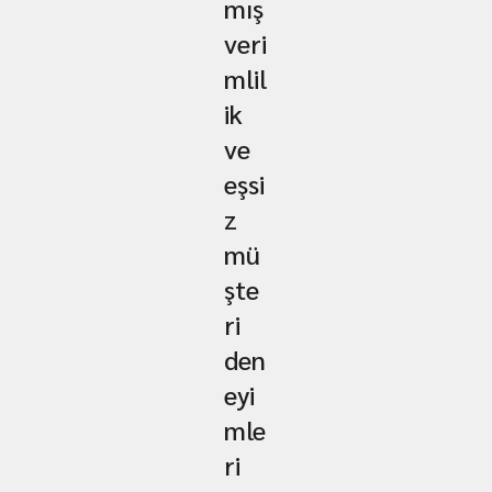
mış
veri
mlil
ik
ve
eşsi
z
mü
şte
ri
den
eyi
mle
ri