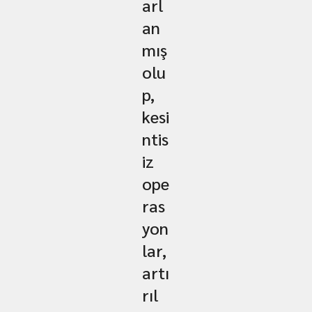
arl
an
mış
olu
p,
kesi
ntis
iz
ope
ras
yon
lar,
artı
rıl