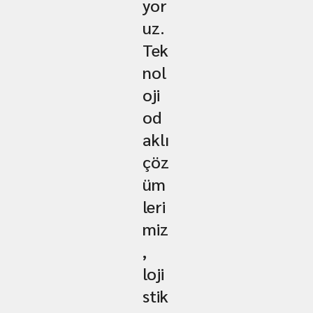
yor
uz.
Tek
nol
oji
od
aklı
çöz
üm
leri
miz
,
loji
stik