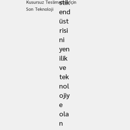
stik
Kusursuz Teslimatlar İçin
Son Teknoloji
end
üst
risi
ni
yen
ilik
ve
tek
nol
ojiy
e
ola
n