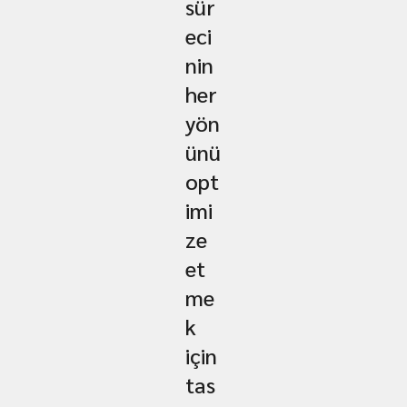
sür
eci
nin
her
yön
ünü
opt
imi
ze
et
me
k
için
tas