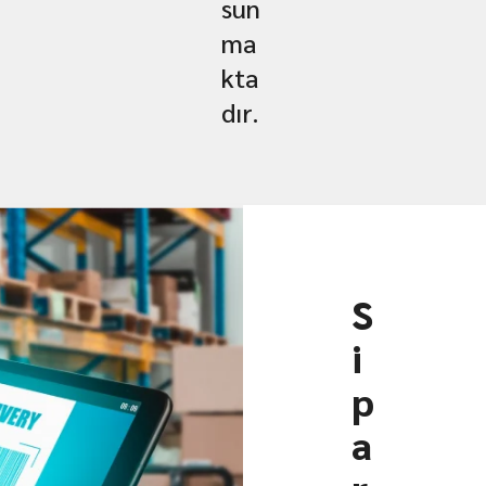
sun
ma
kta
dır.
S
i
p
a