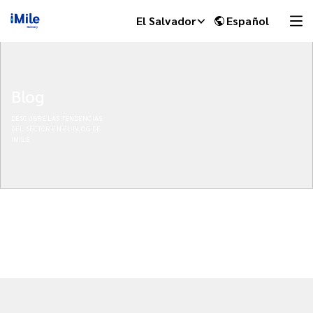
El Salvador
Español
Blog
DESCUBRE LAS TENDENCIAS
DEL SECTOR EN EL BLOG DE
IMILE
iMile Chat