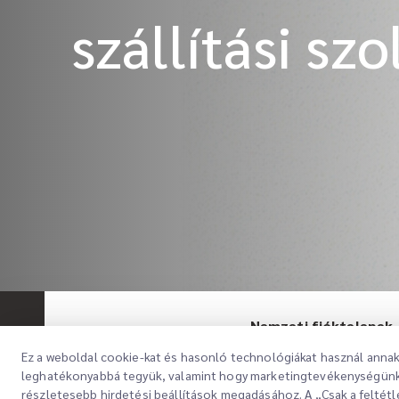
szállítási sz
Nemzeti fióktelepek
Ez a weboldal cookie-kat és hasonló technológiákat használ annak 
leghatékonyabbá tegyük, valamint hogy marketingtevékenységünke
Szolgáltatás típusa
Fióktelep vi
részletesebb hirdetési beállítások megadásához. A „Csak a feltétl