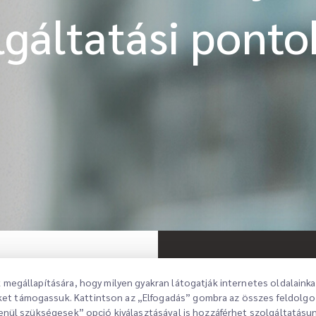
olgáltatási ponto
megállapítására, hogy milyen gyakran látogatják internetes oldalaink
t támogassuk. Kattintson az „Elfogadás” gombra az összes feldolgozá
zsgálat
enül szükségesek” opció kiválasztásával is hozzáférhet szolgáltatásun