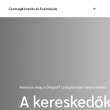
Csomagkövetés és Számlázás
Belföldi expressz szállítás
Nemzetközi c
Belföldi szállítás
Nemzetközi 
Belföldi áruszállítás
Nemzetközi 
Keresse meg a Dropoff szolgáltatási helyszíneket
A kereskedők 