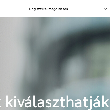
Logisztikai megoldások
seppszállítás
Fordított felvétel
rakományszállítás
Visszatérési kezelés
konszolidációs hajó
kiválaszthatják