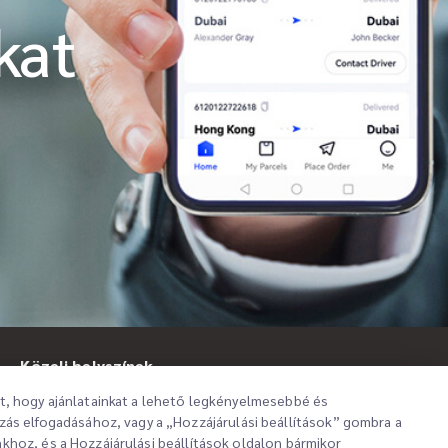
kat
iMile Chat
Közeli helyszínek
at, hogy ajánlatainkat a lehető legkényelmesebbé és
s elfogadásához, vagy a „Hozzájárulási beállítások” gombra a
khoz, és a Hozzájárulási beállítások oldalon bármikor