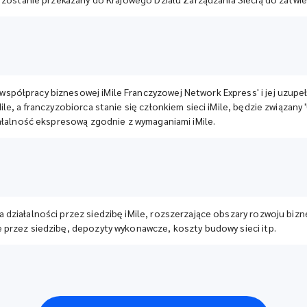
ółpracy biznesowej iMile Franczyzowej Network Express' i jej uzupełn
e, a franczyzobiorca stanie się członkiem sieci iMile, będzie związany 
iałalność ekspresową zgodnie z wymaganiami iMile.
 działalności przez siedzibę iMile, rozszerzające obszary rozwoju bi
przez siedzibę, depozyty wykonawcze, koszty budowy sieci itp.