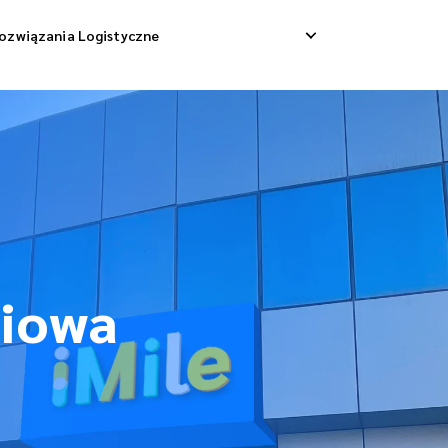
ozwiązania Logistyczne
Dostawa Dropshippingowa
Odbiór Zwrotny
 Dostawa Towarowa
Zarządzanie Zwrotami
Konsolidacja Wysyłek
ciowa