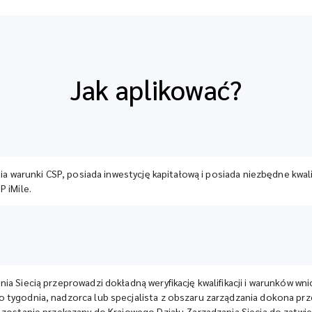
Jak aplikować?
nia warunki CSP, posiada inwestycję kapitałową i posiada niezbędne kwal
P iMile.
ia Siecią przeprowadzi dokładną weryfikację kwalifikacji i warunków wn
o tygodnia, nadzorca lub specjalista z obszaru zarządzania dokona pr
 zostanie przekazany do Krajowego Działu Zarządzania Siecią do zatwie