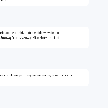
iające warunki, które wejdą w życie po
'Umową Franczyzową iMile Network' i jej
znesu podczas podpisywania umowy o współpracy