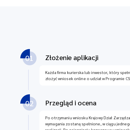
Złożenie aplikacji
01
Każda firma kurierska lub inwestor, który speł
złożyć wniosek online o udział w Programie CS
Przegląd i ocena
02
Po otrzymaniu wniosku Krajowy Dział Zarządzan
wymagania zostaną spełnione, w ciągu jedneg
realizacji. Po osiągnięciu konsensusu wniosek