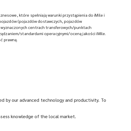
znesowe, które spełniają warunki przystąpienia do iMile i
 pojazdów (pojazdów dostawczych, pojazdów
 w wyznaczonych centrach transferowych/punktach
ządzaniem/standardami operacyjnymi/oceną jakości iMile.
ść prawną.
rted by our advanced technology and productivity. To
ossess knowledge of the local market.