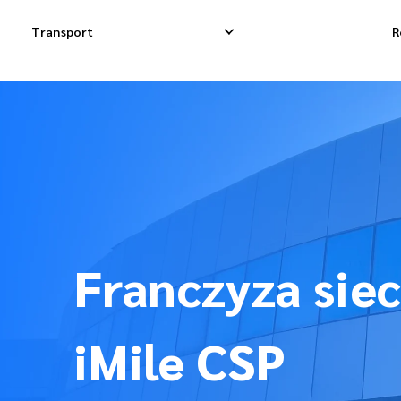
Transport
R
Krajowa Dostawa Ekspresowa
Międzynarodowa 
Krajowa Dostawa Dropshippingowa
Międzynarodowa
Krajowa Dostawa Towarowa
Międzynarodowa 
Franczyza sie
iMile CSP