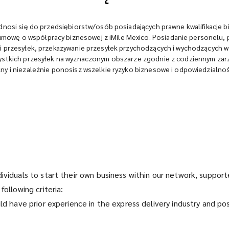
dnosi się do przedsiębiorstw/osób posiadających prawne kwalifikacje bi
mowę o współpracy biznesowej z iMile Mexico. Posiadanie personelu,
ci przesyłek, przekazywanie przesyłek przychodzących i wychodzących
zystkich przesyłek na wyznaczonym obszarze zgodnie z codziennym zar
ny i niezależnie ponosisz wszelkie ryzyko biznesowe i odpowiedzialno
dividuals to start their own business within our network, suppo
following criteria:
uld have prior experience in the express delivery industry and p