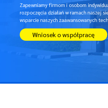
Zapewniamy firmom i osobom indywidu
rozpoczęcia działań w ramach naszej si
wsparcie naszych zaawansowanych techn
Wniosek o współpracę