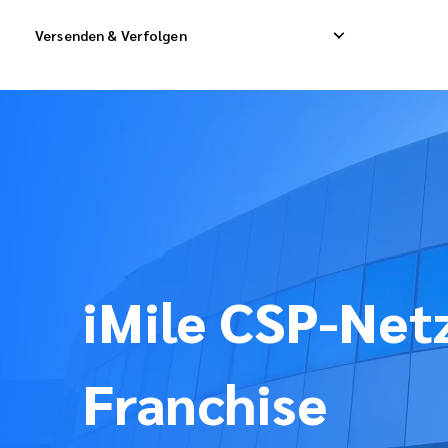
Versenden & Verfolgen
Nationaler Expresszustelldienst
Internationaler Dir
Nationaler Direktversand
Internationaler Fra
Nationaler Frachtdienst
Internationale Sam
iMile CSP-Net
Franchise