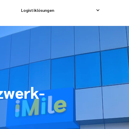
Logistiklösungen
ektversand
Rückabholung
Lagerdiens
chtdienst
Rücksendemanagement
Auftragsab
melladung
zwerk-