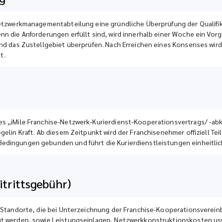
 Netzwerkmanagementabteilung eine gründliche Überprüfung der Qualifi
nn die Anforderungen erfüllt sind, wird innerhalb einer Woche ein V
und das Zustellgebiet überprüfen. Nach Erreichen eines Konsenses wir
t.
des „iMile Franchise-Netzwerk-Kurierdienst-Kooperationsvertrags/ -
elin Kraft. Ab diesem Zeitpunkt wird der Franchisenehmer offiziell Teil
edingungen gebunden und führt die Kurierdienstleistungen einheitlic
trittsgebühr)
se-Standorte, die bei Unterzeichnung der Franchise-Kooperationsverei
gt werden, sowie Leistungseinlagen, Netzwerkkonstruktionskosten us