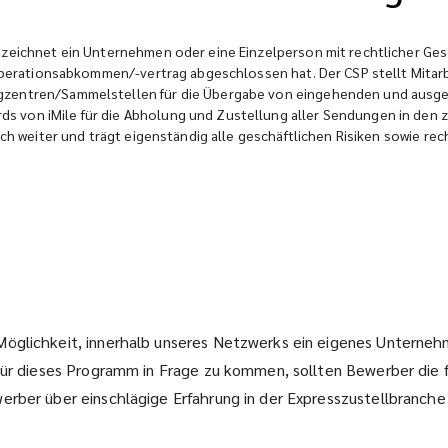
ezeichnet ein Unternehmen oder eine Einzelperson mit rechtlicher Ges
Kooperationsabkommen/-vertrag abgeschlossen hat. Der CSP stellt Mitar
agzentren/Sammelstellen für die Übergabe von eingehenden und ausg
 von iMile für die Abholung und Zustellung aller Sendungen in den z
ich weiter und trägt eigenständig alle geschäftlichen Risiken sowie re
Möglichkeit, innerhalb unseres Netzwerks ein eigenes Unterneh
für dieses Programm in Frage zu kommen, sollten Bewerber die f
erber über einschlägige Erfahrung in der Expresszustellbranch