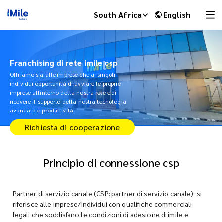
South Africa
English
Franchising di rete imile csp
Offriamo sia alle imprese che ai singoli
individui opportunità di avviare le proprie
imprese allinterno della nostra rete e di
ricevere il supporto della nostra tecnologia
avanzata e produttività.
Richiesta di cooperazione
Principio di connessione csp
iMile Chat
Partner di servizio canale (CSP: partner di servizio canale): si
riferisce alle imprese/individui con qualifiche commerciali
legali che soddisfano le condizioni di adesione di imile e