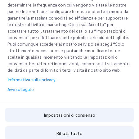
determinare la frequenza con cui vengono visitate le nostre
pagine Internet, per configurare le nostre offerte in modo da
Link rapidi
garantire la massima comodità ed efficienza e per supportare
Aziendale
le nostre attività di marketing. Clicca su “Accetta” per
Sedi degli uffici
accettare tutto il trattamento dei dati o su “Impostazioni di
I nostri servizi
consenso” per effettuare scelte pubblicitarie più dettagliate.
Richiedi un preventivo
Chi siamo
Puoi comunque accedere al nostro servizio se scegli “Solo
strettamente necessario” e puoi anche modificare le tue
Accesso clienti
Carriere
Express customs clearance
scelte in qualsiasi momento visitando le Impostazioni di
consenso. Per ulteriori informazioni, compreso il trattamento
Registrazione
BLOG
dei dati da parte di fornitori terzi, visita il nostro sito web.
Traccia il tuo ordine
ESG
Informativa sulla privacy
Avviso legale
Partner di servizi di canale
Avviso legale
Termini di utilizzo
Informativa sulla privacy
Impostazioni di consenso
Impostazioni di consenso
Cookie Policy
Rifiuta tutto