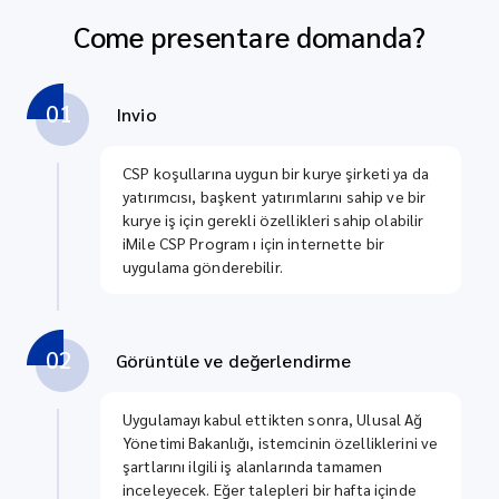
Come presentare domanda?
01
Invio
CSP koşullarına uygun bir kurye şirketi ya da
yatırımcısı, başkent yatırımlarını sahip ve bir
kurye iş için gerekli özellikleri sahip olabilir
iMile CSP Program ı için internette bir
uygulama gönderebilir.
02
Görüntüle ve değerlendirme
Uygulamayı kabul ettikten sonra, Ulusal Ağ
Yönetimi Bakanlığı, istemcinin özelliklerini ve
şartlarını ilgili iş alanlarında tamamen
inceleyecek. Eğer talepleri bir hafta içinde