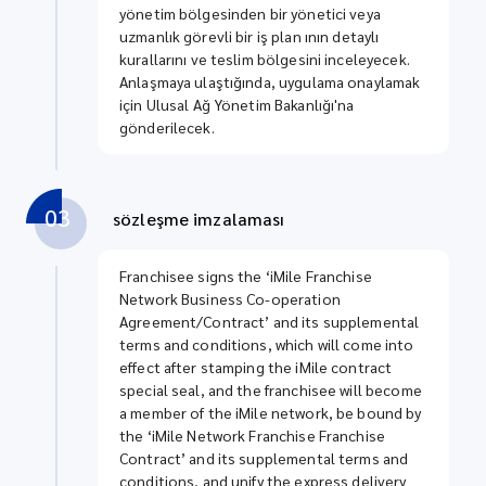
yönetim bölgesinden bir yönetici veya
uzmanlık görevli bir iş plan ının detaylı
kurallarını ve teslim bölgesini inceleyecek.
Anlaşmaya ulaştığında, uygulama onaylamak
için Ulusal Ağ Yönetim Bakanlığı'na
gönderilecek.
03
sözleşme imzalaması
Franchisee signs the ‘iMile Franchise
Network Business Co-operation
Agreement/Contract’ and its supplemental
terms and conditions, which will come into
effect after stamping the iMile contract
special seal, and the franchisee will become
a member of the iMile network, be bound by
the ‘iMile Network Franchise Franchise
Contract’ and its supplemental terms and
conditions, and unify the express delivery