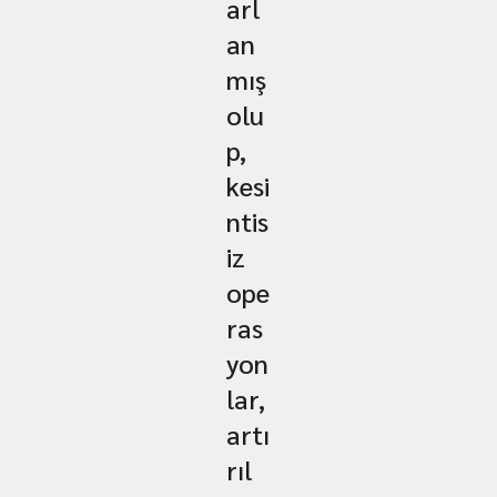
arl
an
mış
olu
p,
kesi
ntis
iz
ope
ras
yon
lar,
artı
rıl