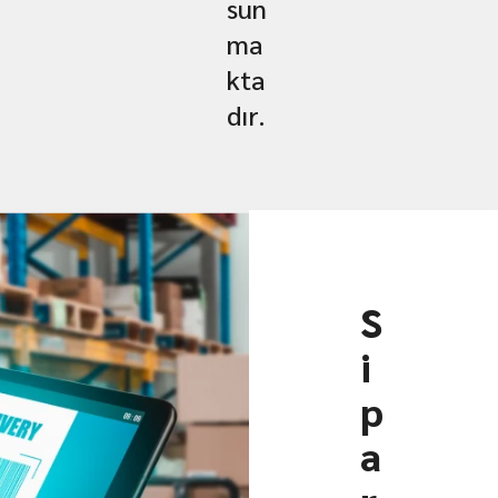
sun
ma
kta
dır.
S
i
p
a