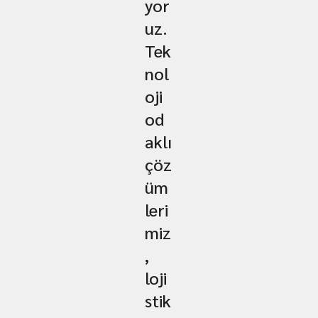
yor
uz.
Tek
nol
oji
od
aklı
çöz
üm
leri
miz
,
loji
stik