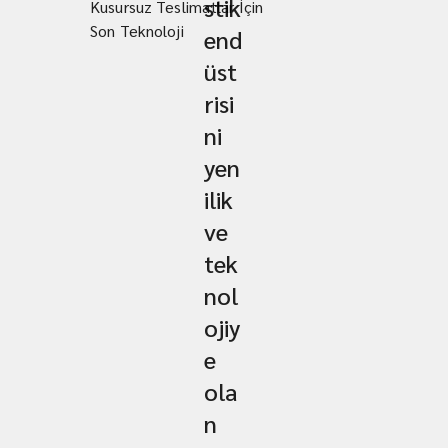
stik
Kusursuz Teslimatlar İçin
Son Teknoloji
end
üst
risi
ni
yen
ilik
ve
tek
nol
ojiy
e
ola
n