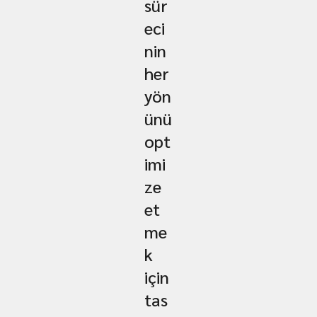
sür
eci
nin
her
yön
ünü
opt
imi
ze
et
me
k
için
tas