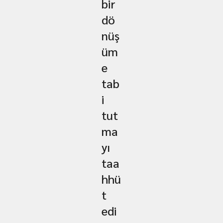
bir
dö
nüş
üm
e
tab
i
tut
ma
yı
taa
hhü
t
edi