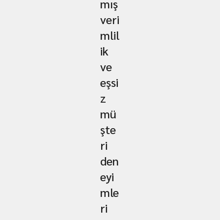
mış
veri
mlil
ik
ve
eşsi
z
mü
şte
ri
den
eyi
mle
ri