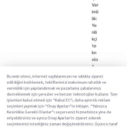
Ver
imli
lik:
Ye
nili
kçi
te
kn
olo
ji
çö
Bu web sitesi, internet sayfalarımızın ne sıklıkla ziyaret
zü
edildiğini belirlemek, tekliflerimizi maksimum rahatlık ve
ml
verimlilik için yapılandırmak ve pazarlama çabalarımızı
eri
desteklemek için çerezler ve benzer teknolojiler kullanır. Tüm
ara
işlemleri kabul etmek için “Kabul Et”i, daha ayrıntılı reklam
seçimleri yapmak için “Onay Ayarları”nı tıklayın. “Yalnızca
cılı
Kesinlikle Gerekli Olanlar”ı seçerseniz hizmetimize yine de
ğıy
erişebilirsiniz ve ayrıca Onay Ayarları'nı ziyaret ederek
la
seçimlerinizi istediğiniz zaman değiştirebilirsiniz. Üçüncü taraf