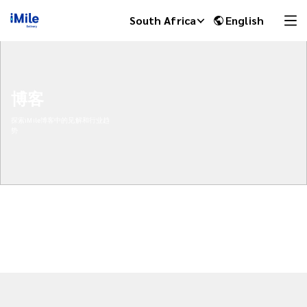
South Africa
English
博客
探索iMile博客中的见解和行业趋
势
iMile Chat