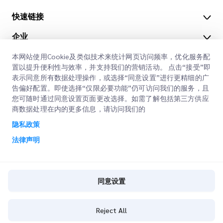
快速链接
企业
办公地点
我们的服务
本网站使用Cookie及类似技术来统计网页访问频率，优化服务配
获取报价
关于我们
置以提升便利性与效率，并支持我们的营销活动。 点击“接受”即
表示同意所有数据处理操作，或选择“同意设置”进行更精细的广
客户登录
职业
快速清关
告偏好配置。即使选择“仅限必要功能”仍可访问我们的服务，且
您可随时通过同意设置页面更改选择。如需了解包括第三方供应
注册
博客
商数据处理在内的更多信息，请访问我们的
查询订单
ESG
隐私政策
法律声明
CSP
法律声明
使用条款
隐私政策
同意设置
同意设置
Cookie策略
Reject All