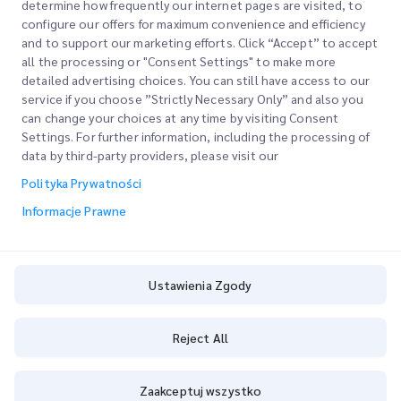
determine how frequently our internet pages are visited, to
Firma
configure our offers for maximum convenience and efficiency
Lokalizacje Biur
and to support our marketing efforts. Click “Accept” to accept
Nasze Usługi
all the processing or "Consent Settings" to make more
Poproś o Wycenę
O Nas
detailed advertising choices. You can still have access to our
service if you choose ”Strictly Necessary Only” and also you
Logowanie Klienta
Kariera
Express customs clearance
can change your choices at any time by visiting Consent
Settings. For further information, including the processing of
Rejestracja
BLOG
data by third-party providers, please visit our
Śledź swoje Zamówienie
ESG
Polityka Prywatności
Informacje Prawne
Partner Serwisowy Kanałów
Informacje Prawne
Warunki Użytkowania
Polityka Prywatności
Ustawienia Zgody
Ustawienia Zgody
Cookie Policy
Reject All
Copyright @
2026
iMile Delivery Services LLC. All rights reserved.
Zaakceptuj wszystko