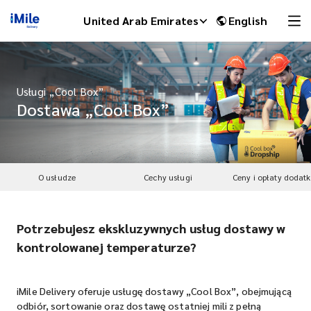
United Arab Emirates
English
Usługi „Cool Box”
Dostawa „Cool Box”
O usłudze
Cechy usługi
Ceny i opłaty dodat
Potrzebujesz ekskluzywnych usług dostawy w
iMile Chat
kontrolowanej temperaturze?
iMile Delivery oferuje usługę dostawy „Cool Box”, obejmującą
odbiór, sortowanie oraz dostawę ostatniej mili z pełną