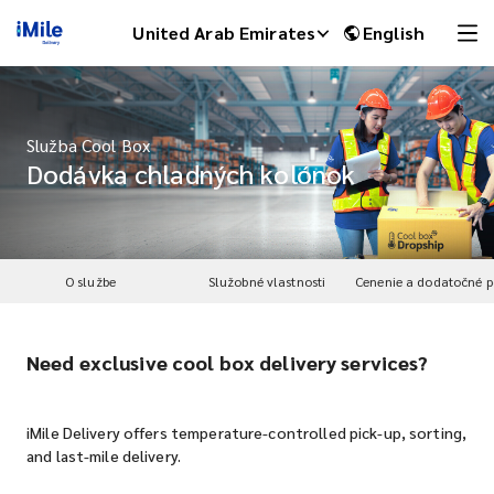
United Arab Emirates
English
Služba Cool Box
Dodávka chladných kolónok
O službe
Služobné vlastnosti
Need exclusive cool box delivery services?
iMile Chat
iMile Delivery offers temperature-controlled pick-up, sorting,
and last-mile delivery.