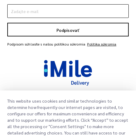
Podpisovať
Podpisom súhlasíte s našou politikou súkromia
Politika súkromia
This website uses cookies and similar technologies to
Rýchle odkazy
determine how frequently our internet pages are visited, to
Spoločnosť
configure our offers for maximum convenience and efficiency
Miesto kancelárie
and to support our marketing efforts. Click “Accept” to accept
Naše služby
all the processing or "Consent Settings" to make more
Žiadať citáciu
O nás
detailed advertising choices. You can still have access to our