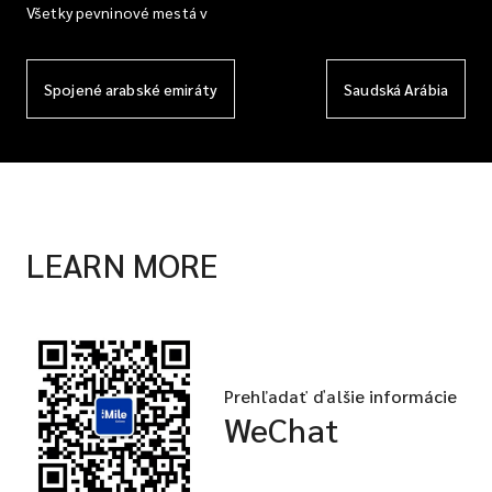
Všetky pevninové mestá v
Spojené arabské emiráty
Saudská Arábia
LEARN MORE
Prehľadať ďalšie informácie
WeChat