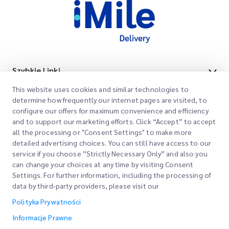
Szybkie Linki
This website uses cookies and similar technologies to
Firma
Lokalizacje Biur
determine how frequently our internet pages are visited, to
Nasze Usługi
configure our offers for maximum convenience and efficiency
Poproś o Wycenę
O Nas
and to support our marketing efforts. Click “Accept” to accept
all the processing or "Consent Settings" to make more
Logowanie Klienta
Kariera
Express customs clearance
detailed advertising choices. You can still have access to our
service if you choose ”Strictly Necessary Only” and also you
Rejestracja
BLOG
can change your choices at any time by visiting Consent
Settings. For further information, including the processing of
Śledź swoje Zamówienie
ESG
Informacje Prawne
data by third-party providers, please visit our
Partner Serwisowy Kanałów
Polityka Prywatności
Warunki Użytkowania
Informacje Prawne
Polityka Prywatności