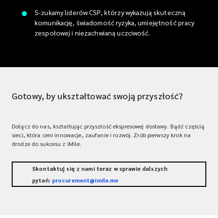
S-zukamy liderów CSP, którzy wykazują skuteczną
komunikację, świadomość ryzyka, umiejętność pracy
zespołowej i niezachwianą uczciwość.
Gotowy, by ukształtować swoją przyszłość?
Dołącz do nas, kształtując przyszłość ekspresowej dostawy. Bądź częścią
sieci, która ceni innowacje, zaufanie i rozwój. Zrób pierwszy krok na
drodze do sukcesu z iMile.
Skontaktuj się z nami teraz w sprawie dalszych
pytań:
procurement@imile.me