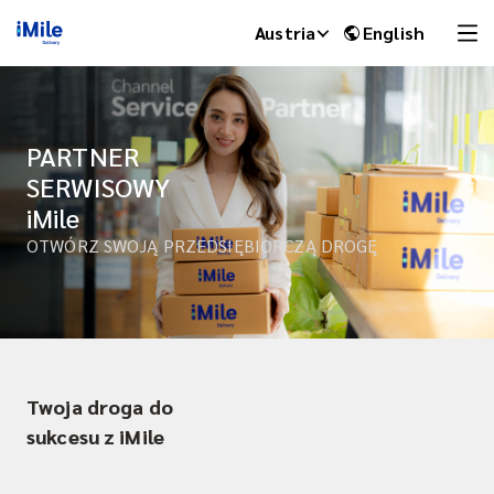
Austria
English
PARTNER
SERWISOWY
iMile
OTWÓRZ SWOJĄ PRZEDSIĘBIORCZĄ DROGĘ
iMile Chat
Twoja droga do
sukcesu z iMile