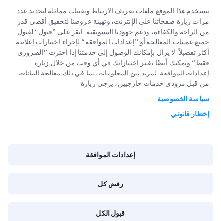
الشركات الكبرى
يستخدم هذا الموقع ملفات تعريف الارتباط وتقنيات مماثلة لتحديد عدد
مواقع مكاتبنا
مرات زيارة صفحاتنا على الإنترنت، وتهيئة عروضنا لتحقيق أقصى قدر
خدماتنا
من الراحة والكفاءة، ودعم جهودنا التسويقية. انقر على ”قبول“ لقبول
عنا
طلب عرض اسعار
جميع عمليات المعالجة أو ”إعدادات الموافقة“ لإجراء اختيارات إعلانية
أكثر تفصيلاً. لا يزال بإمكانك الوصول إلى خدمتنا إذا اخترت ”الضروري
الوظائف
تسجيل دخول العملاء
التخليص الجمركي السريع
فقط“ ويمكنك أيضًا تغيير اختياراتك في أي وقت من خلال زيارة
إعدادات الموافقة. لمزيد من المعلومات، بما في ذلك معالجة البيانات
مدونة
التسجيل
من قبل مزودي خدمات خارجيين، يرجى زيارة
تتبع طلبك
البيئة و المجتمع والحوكمة
سياسة الخصوصية
إخطار قانوني
شريك خدمة القناة
إخطار قانوني
شروط الإستخدام
سياسة الخصوصية
إعدادات الموافقة
إعدادات الموافقة
سياسة الكوكيز
رفض كل
Copyright @
2026
iMile Delivery Services LLC. All rights reserved.
قبول الكل