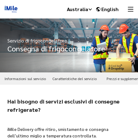
Australia
English
Servizio di frigocongelatore
Consegna di frigocongelatore
Informazioni sul servizio
Caratteristiche del servizio
Prezzi e supplemen
Hai bisogno di servizi esclusivi di consegne
iMile Chat
refrigerate?
iMile Delivery offre ritiro, smistamento e consegna
dell'ultimo miglio a temperatura controllata.