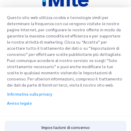
Questo sito web utilizza cookie e tecnologie simili per
determinare la frequenza con cui vengono visitate le nostre
pagine Internet, per configurare le nostre offerte in modo da
Link rapidi
garantire la massima comodità ed efficienza e per supportare
Aziendale
le nostre attività di marketing. Clicca su “Accetta” per
Sedi degli uffici
accettare tutto il trattamento dei dati o su “Impostazioni di
I nostri servizi
consenso” per effettuare scelte pubblicitarie più dettagliate.
Richiedi un preventivo
Chi siamo
Puoi comunque accedere al nostro servizio se scegli “Solo
strettamente necessario” e puoi anche modificare le tue
Accesso clienti
Carriere
Express customs clearance
scelte in qualsiasi momento visitando le Impostazioni di
consenso. Per ulteriori informazioni, compreso il trattamento
Registrazione
BLOG
dei dati da parte di fornitori terzi, visita il nostro sito web.
Traccia il tuo ordine
ESG
Informativa sulla privacy
Avviso legale
Partner di servizi di canale
Avviso legale
Termini di utilizzo
Informativa sulla privacy
Impostazioni di consenso
Impostazioni di consenso